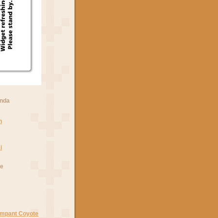
anda
n
i
he
Rampant Coyote