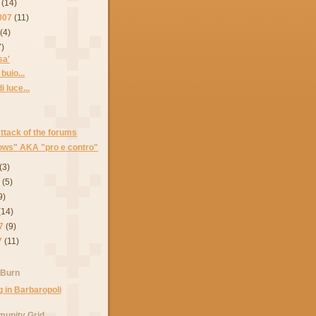
(14)
007
(11)
(4)
7)
sa'
buio...
i luce...
Attack of the forums
ows" AKA "pro e contro"
(3)
7
(5)
9)
(14)
7
(9)
7
(11)
 Burn
unity Grid