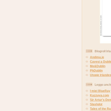
Blogroll Irl
Andima.ie
Cavesi a Dubli
Me&Dublin
PhDublin
Utopie Irlandes
Leggo anc
I miei BlueRay
Kazzuya.com
Sir Artur's Den
Slashdot
Tales of the 