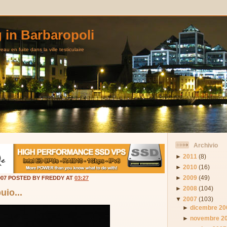
g in Barbaropoli
au en fuite dans la ville testiculaire
Archivio
►
2011
(8)
►
2010
(16)
►
2009
(49)
007 POSTED BY FREDDY AT
03:27
►
2008
(104)
uio...
▼
2007
(103)
►
dicembre 20
►
novembre 2