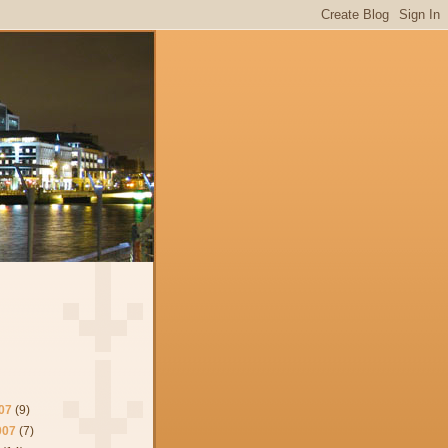
07
(9)
007
(7)