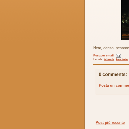
Nero, denso, pesante.
Post per email
Labels:
islanda
,
trasferte
0 comments:
Posta un comme
Post più recente