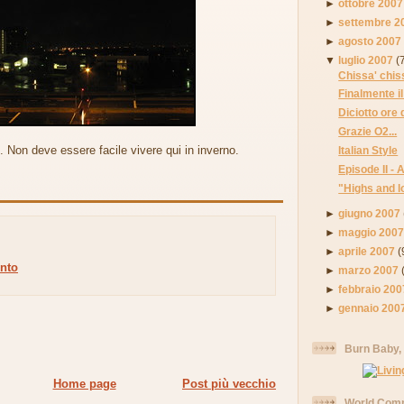
►
ottobre 2007
►
settembre 2
►
agosto 2007
▼
luglio 2007
(
Chissa' chis
Finalmente il 
Diciotto ore d
Grazie O2...
 Non deve essere facile vivere qui in inverno.
Italian Style
Episode II - 
"Highs and l
►
giugno 2007
►
maggio 200
►
aprile 2007
(
nto
►
marzo 2007
►
febbraio 200
►
gennaio 200
Burn Baby,
Home page
Post più vecchio
World Comm