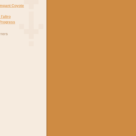
Rampant Coyote
l'altro
 Progress
rrers