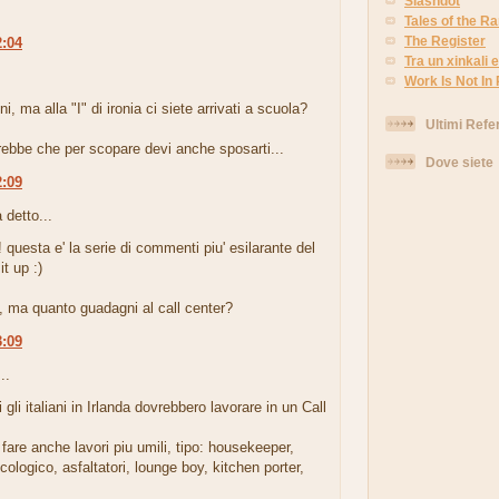
Slashdot
Tales of the 
The Register
2:04
Tra un xinkali e 
.
Work Is Not In
i, ma alla "I" di ironia ci siete arrivati a scuola?
Ultimi Refe
ebbe che per scopare devi anche sposarti...
Dove siete
2:09
 detto...
questa e' la serie di commenti piu' esilarante del
it up :)
, ma quanto guadagni al call center?
3:09
..
 gli italiani in Irlanda dovrebbero lavorare in un Call
fare anche lavori piu umili, tipo: housekeeper,
cologico, asfaltatori, lounge boy, kitchen porter,