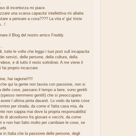
.
so di incertezza mi piace.
ilizzare una scarsa capacita' intellettiva mi allatte.
tare a pensare a cosa???? La vita e' gia' triste
...!
nare il Blog del nostro amico Freddy.
..
i, tutte le volte che leggo i tuoi post sull incapacita
a dei servizi, delle persone, della cultura, della
andese, e di tutto il resto sottolinei; A me viene il
 fai proprio incazzare.
fine, hai ragione!!!!!
che qui la gente non lavora con passione, non si
 delle cose, passano il tempo a bere, sono gentili
i (spesso nemmeno gentili) che si preoccupano
 avere l ultima pinta davanti. Lo vedo da tante cose
mino per strada, da come e' fatta casa mia, da
te non sappia mai dove la propria responsabilita'
rado di alcoolismo fra giovani e vecchi, da come
i e non han fatto molto per cambiare le cose, se
urbi.
 in Italia che la passione delle persone, degli