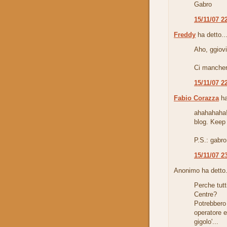
Gabro
15/11/07 2
Freddy
ha detto..
Aho, ggiovin
Ci mancher
15/11/07 2
Fabio Corazza
ha
ahahahaha! 
blog. Keep 
P.S.: gabro
15/11/07 2
Anonimo ha detto.
Perche tutti
Centre?
Potrebbero 
operatore e
gigolo'...