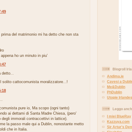
7:49
.
rima del matrimonio mi ha detto che non sta
ro
 appena ho un minuto in piu'
8:47
Blogroll Irl
 detto...
Andima.ie
il solito cattocomunista moralizzatore...!
Cavesi a Dubli
Me&Dublin
5:18
PhDublin
Utopie Irlandes
..
comunista pure io, Ma scopo (ogni tanto)
Leggo anc
ndo ai dettami di Santa Madre Chiesa, (pero'
I miei BlueRay
 degli immorali contraccettivi in lattice).
Kazzuya.com
n me la passo male qui a Dublin, nonostante metto
Sir Artur's Den
ldi che in Italia.