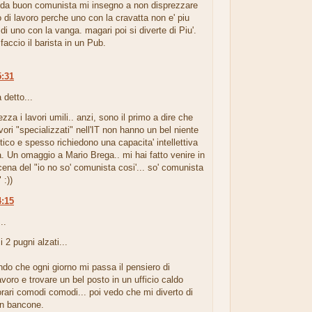
 da buon comunista mi insegno a non disprezzare
 di lavoro perche uno con la cravatta non e' piu
e di uno con la vanga. magari poi si diverte di Piu'.
ccio il barista in un Pub.
5:31
 detto...
ezza i lavori umili.. anzi, sono il primo a dire che
avori "specializzati" nell'IT non hanno un bel niente
stico e spesso richiedono una capacita' intellettiva
 Un omaggio a Mario Brega.. mi hai fatto venire in
ena del "io no so' comunista cosi'... so' comunista
 :))
4:15
..
 2 pugni alzati...
do che ogni giorno mi passa il pensiero di
voro e trovare un bel posto in un ufficio caldo
rari comodi comodi... poi vedo che mi diverto di
un bancone.