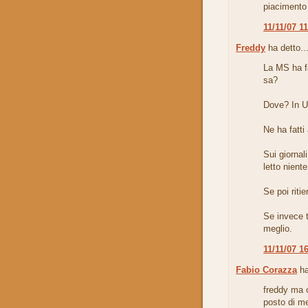
piacimento 
11/11/07 1
Freddy
ha detto..
La MS ha fa
sa?
Dove? In U
Ne ha fatti
Sui giornal
letto niente
Se poi ritie
Se invece ti
meglio.
11/11/07 1
Fabio Corazza
ha
freddy ma o
posto di me