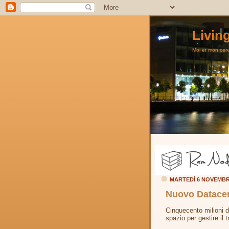
Livin
Moi et mon cerve
MARTEDÌ 6 NOVEMBR
Nuovo Datacen
Cinquecento milioni di
spazio per gestire il