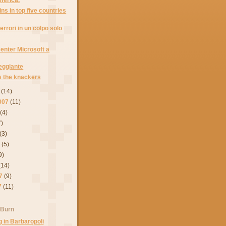
ns in top five countries
errori in un colpo solo
enter Microsoft a
leggiante
s the knackers
(14)
007
(11)
(4)
7)
(3)
7
(5)
9)
(14)
7
(9)
7
(11)
 Burn