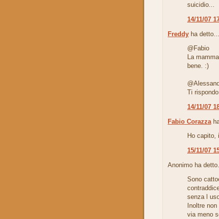
suicidio...
14/11/07 1
Freddy
ha detto..
@Fabio
La mamma p
bene. :)
@Alessand
Ti rispondo
14/11/07 1
Fabio Corazza
ha
Ho capito, 
15/11/07 1
Anonimo ha detto.
Sono catto
contraddice
senza l uso
Inoltre no
via meno so