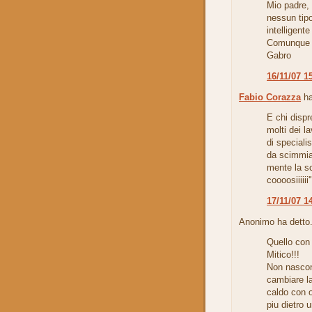
Mio padre,
nessun tipo
intelligent
Comunque fa
Gabro
16/11/07 1
Fabio Corazza
ha
E chi dispr
molti dei l
di speciali
da scimmia.
mente la sc
coooosiiiiii'"
17/11/07 1
Anonimo ha detto.
Quello con i
Mitico!!!
Non nascon
cambiare la
caldo con o
piu dietro 