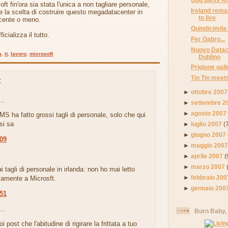
ft fin'ora sia stata l'unica a non tagliare personale,
Ireland remai
 la scelta di costruire questo megadatacenter in
to live
incente o meno.
Quindicimila 
icializza il tutto.
Per Gabro...
Nuovo Datac
a
,
it
,
lavoro
,
microsoft
Dublino
Prigione gal
Tin Tin meet
:
►
ottobre 2007
..
►
settembre 2
►
agosto 2007
a MS ha fatto grossi tagli di personale, solo che qui
si sa
►
luglio 2007
(
►
giugno 2007
:09
►
maggio 200
.
►
aprile 2007
(
►
marzo 2007
ai tagli di personale in irlanda: non ho mai letto
►
febbraio 200
ivamente a Microsft.
►
gennaio 200
:51
..
Burn Baby,
i post che l'abitudine di rigirare la frittata a tuo