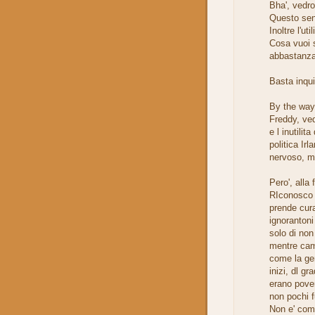
Bha', vedro
Questo sen
Inoltre l'ut
Cosa vuoi s
abbastanza
Basta inqui
By the way.
Freddy, ved
e l inutilit
politica Irl
nervoso, mi
Pero', alla 
RIconosco 
prende cura
ignoranton
solo di non
mentre cam
come la gen
inizi, dl g
erano pover
non pochi f
Non e' come