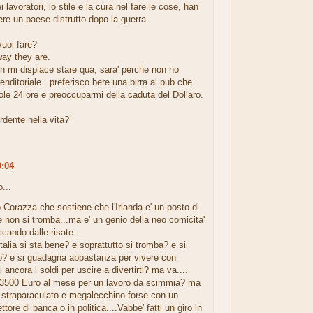
ei lavoratori, lo stile e la cura nel fare le cose, han
gere un paese distrutto dopo la guerra.
uoi fare?
way they are.
on mi dispiace stare qua, sara' perche non ho
nditoriale...preferisco bere una birra al pub che
sole 24 ore e preoccuparmi della caduta del Dollaro.
rdente nella vita?
0:04
...
o Corazza che sostiene che l'Irlanda e' un posto di
non si tromba...ma e' un genio della neo comicita'
cando dalle risate....
Italia si sta bene? e soprattutto si tromba? e si
ro? e si guadagna abbastanza per vivere con
i ancora i soldi per uscire a divertirti? ma va....
tu 3500 Euro al mese per un lavoro da scimmia? ma
i straparaculato e megalecchino forse con un
ttore di banca o in politica....Vabbe' fatti un giro in