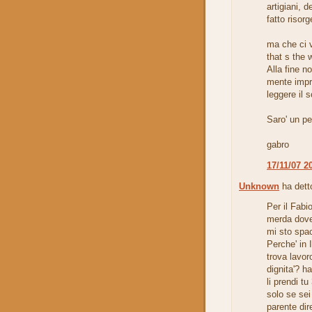
artigiani, d
fatto risor
ma che ci v
that s the 
Alla fine n
mente impre
leggere il 
Saro' un pe
gabro
17/11/07 2
Unknown
ha detto
Per il Fabi
merda dove 
mi sto spac
Perche' in 
trova lavo
dignita'? ha
li prendi 
solo se se
parente dire