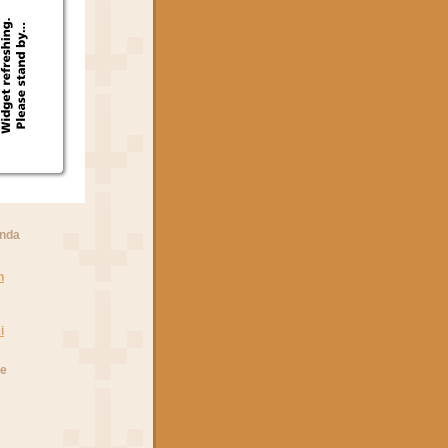
anda
n
i
he