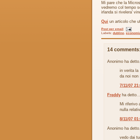
Mi pare che la Microso
vedremo col tempo se
irlanda si rivelera' v
Qui
un articolo che uff
Post per email
Labels:
dublino
,
economi
14 comments
Anonimo ha detto.
in verita l
da noi non 
7/11/07 21
Freddy
ha detto..
Mi riferivo 
nulla relat
8/11/07 01
Anonimo ha detto.
vedo dai tuo