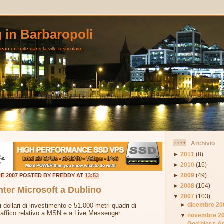
g in Barbaropoli
au en fuite dans la ville testiculaire
Archivio
►
2011
(8)
►
2010
(16)
►
2009
(49)
E 2007 POSTED BY FREDDY AT
13:53
►
2008
(104)
ter Microsoft a Dublino
▼
2007
(103)
►
dicembre 20
 dollari di investimento e 51.000 metri quadri di
 traffico relativo a MSN e a Live Messenger.
▼
novembre 2
God bless A