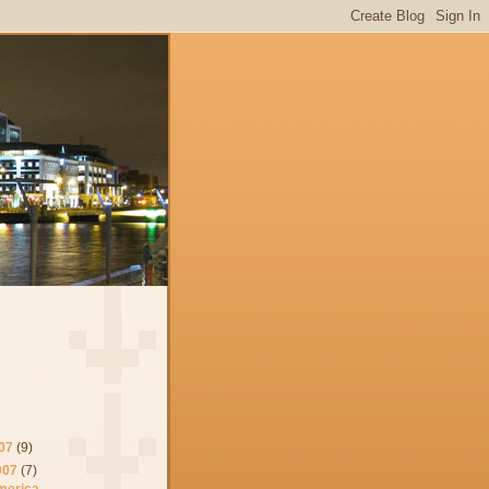
07
(9)
007
(7)
merica.