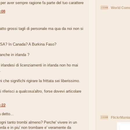
per aver sempre ragione fa parte del tuo carattere
World Comm
1:08
.
tto grossi tagli di personale ma qua da noi non si
SA? In Canada? A Burkina Faso?
 anche in irlanda ?
i irlandesi di licenziamenti in irlanda non ho mai
.
ni che significhi rigirare la frittata sei liberissimo.
 riferisci a qualcosa'altro, forse dovevi articolare
6:22
 detto...
FlickrMania
gni tanto trombi almeno? Perche' vivere in un
rda e in piu' non trombare e' veramente da