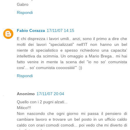
Gabro
Rispondi
Fabio Corazza
17/11/07 14:15
E chi disprezza i lavori umili.. anzi, sono il primo a dire che
molti dei lavori "specializzati" nell'IT non hanno un bel
niente di specialistico e spesso richiedono una capacita'
intellettiva da scimmia. Un omaggio a Mario Brega.. mi hai
fatto venire in mente la scena del "io no so' comunista
cosi'... so' comunista coooosiiiiii'" :))
Rispondi
Anonimo
17/11/07 20:04
Quello con i 2 pugni alzati...
Mitico!!!
Non nascondo che ogni giorno mi passa il pensiero di
cambiare lavoro e trovare un bel posto in un ufficio caldo
caldo con orari comodi comodi... poi vedo che mi diverto di