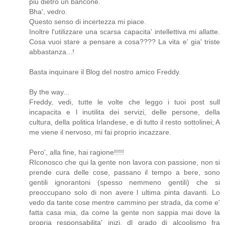
piu dietro un bancone.
Bha', vedro.
Questo senso di incertezza mi piace.
Inoltre l'utilizzare una scarsa capacita' intellettiva mi allatte.
Cosa vuoi stare a pensare a cosa???? La vita e' gia' triste
abbastanza...!
Basta inquinare il Blog del nostro amico Freddy.
By the way...
Freddy, vedi, tutte le volte che leggo i tuoi post sull
incapacita e l inutilita dei servizi, delle persone, della
cultura, della politica Irlandese, e di tutto il resto sottolinei; A
me viene il nervoso, mi fai proprio incazzare.
Pero', alla fine, hai ragione!!!!!
RIconosco che qui la gente non lavora con passione, non si
prende cura delle cose, passano il tempo a bere, sono
gentili ignorantoni (spesso nemmeno gentili) che si
preoccupano solo di non avere l ultima pinta davanti. Lo
vedo da tante cose mentre cammino per strada, da come e'
fatta casa mia, da come la gente non sappia mai dove la
propria responsabilita' inizi, dl grado di alcoolismo fra