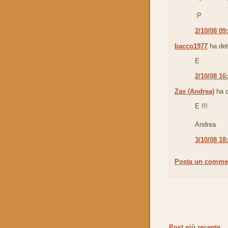
:P
2/10/08 09
bacco1977
ha det
E
2/10/08 16
Zax (Andrea)
ha d
E !!!
Andrea
3/10/08 18
Posta un comme
Post più recente