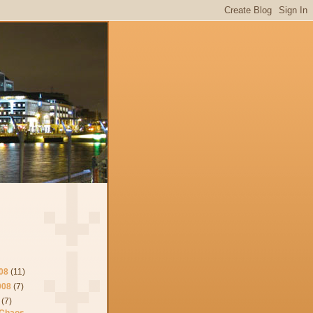
08
(11)
008
(7)
(7)
 Chaos