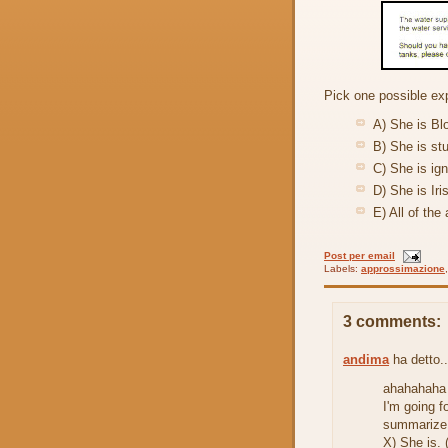
Pick one possible exp
A) She is Bl
B) She is stu
C) She is ig
D) She is Iri
E) All of the
Post per email
Labels:
approssimazione
3 comments:
andima
ha detto..
ahahahaha 
I'm going f
summarize 
X) She is.