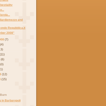
bestiality
o...
favola...
iardiemezzo and
.
condo Repubblica.it
mber 2008"
008
(7)
(4)
13)
(11)
8
(6)
10)
(1)
8
(12)
8
(15)
 Burn