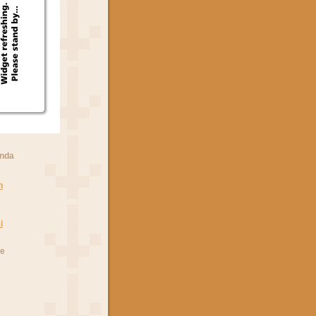
anda
n
i
he