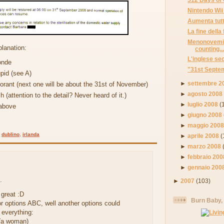
Nintendo Wii 
Aumenta tutt
La fine della 
Menonovemil
lanation:
counting..
L'inglese se
onde
"31st Septe
pid (see A)
►
settembre 2
norant (next one will be about the 31st of November)
►
agosto 2008
sh (attention to the detail? Never heard of it.)
►
luglio 2008
(
 above
►
giugno 2008
►
maggio 200
,
dublino
,
irlanda
►
aprile 2008
(
►
marzo 2008
►
febbraio 200
►
gennaio 200
.
►
2007
(103)
great :D
Burn Baby,
or options ABC, well another options could
everything:
 (a woman)