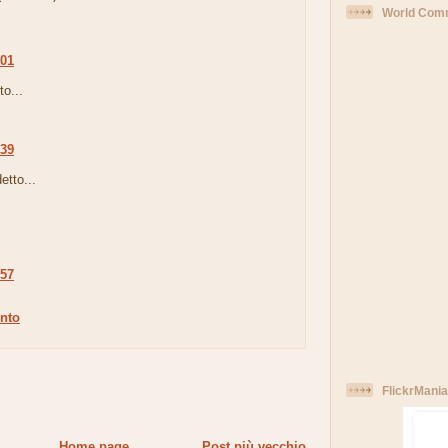
World Comm
:01
to...
:39
etto...
:57
nto
FlickrMania
Home page
Post più vecchio