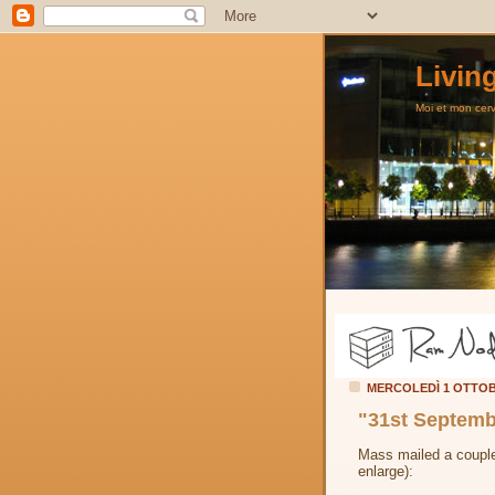
Livin
Moi et mon cerve
MERCOLEDÌ 1 OTTOB
"31st Septemb
Mass mailed a couple 
enlarge):