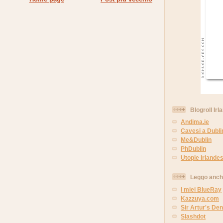
Blogroll Irl
Andima.ie
Cavesi a Dubli
Me&Dublin
PhDublin
Utopie Irlandes
Leggo anc
I miei BlueRay
Kazzuya.com
Sir Artur's Den
Slashdot