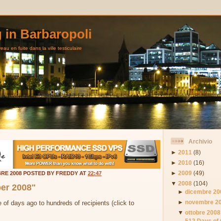
g in Barbaropoli
au en fuite dans la ville testiculaire
Archivio
►
2011
(8)
►
2010
(16)
►
2009
(49)
RE 2008 POSTED BY FREDDY AT
22:47
▼
2008
(104)
er 2008"
►
dicembre 20
►
novembre 2
of days ago to hundreds of recipients (click to
▼
ottobre 2008
512 Days of