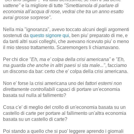
vattene"
e la migliore di tutte
"Smettiamola di parlare di
economia all'acqua di rose, vedrai che tra un anno esatto
avrai grosse sorprese".
Nella mia "ignoranza", avevo toccato alcuni degli argomenti
sostenuti da
questo signore qui
, ben piu' preparato di me, e
da tanti altri suoi colleghi, che avevano ricevuto piu' o meno
il mio stesso trattamento. Scaremongers li chiamavano.
Per chi dice
"Eh, ma e' colpa della crisi americana"
e
"Eh,
ma guarda che anche in altri paesi si sta male..."
, facciamo
un discorso da bar: certo che e' colpa della crisi americana.
Non e' forse la crisi americana uno dei
fattori esterni non
direttamente controllabili
capaci di portare un'economia
basata sul nulla al fallimento?
Cosa c'e' di meglio del crollo di un'economia basata su un
castello di carte per portare al fallimento un'altra economia
basata su un castello di carte?
Poi stando a quello che si puo' leggere aprendo i giornali