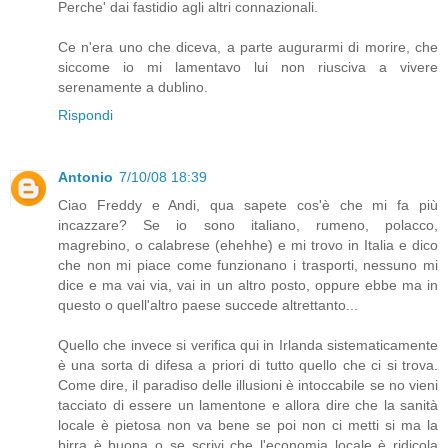
Perche' dai fastidio agli altri connazionali.
Ce n'era uno che diceva, a parte augurarmi di morire, che
siccome io mi lamentavo lui non riusciva a vivere
serenamente a dublino.
Rispondi
Antonio
7/10/08 18:39
Ciao Freddy e Andi, qua sapete cos'è che mi fa più
incazzare? Se io sono italiano, rumeno, polacco,
magrebino, o calabrese (ehehhe) e mi trovo in Italia e dico
che non mi piace come funzionano i trasporti, nessuno mi
dice e ma vai via, vai in un altro posto, oppure ebbe ma in
questo o quell'altro paese succede altrettanto...
Quello che invece si verifica qui in Irlanda sistematicamente
è una sorta di difesa a priori di tutto quello che ci si trova.
Come dire, il paradiso delle illusioni è intoccabile se no vieni
tacciato di essere un lamentone e allora dire che la sanità
locale è pietosa non va bene se poi non ci metti si ma la
birra è buona o se scrivi che l'economia locale è ridicola