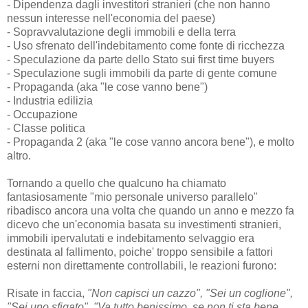
- Dipendenza dagli investitori stranieri (che non hanno
nessun interesse nell'economia del paese)
- Sopravvalutazione degli immobili e della terra
- Uso sfrenato dell'indebitamento come fonte di ricchezza
- Speculazione da parte dello Stato sui first time buyers
- Speculazione sugli immobili da parte di gente comune
- Propaganda (aka "le cose vanno bene")
- Industria edilizia
- Occupazione
- Classe politica
- Propaganda 2 (aka "le cose vanno ancora bene"), e molto
altro.
Tornando a quello che qualcuno ha chiamato
fantasiosamente "mio personale universo parallelo"
ribadisco ancora una volta che quando un anno e mezzo fa
dicevo che un'economia basata su investimenti stranieri,
immobili ipervalutati e indebitamento selvaggio era
destinata al fallimento, poiche' troppo sensibile a fattori
esterni non direttamente controllabili, le reazioni furono:
Risate in faccia,
"Non capisci un cazzo", "Sei un coglione",
"Sei uno sfigato"
,
"Va tutto benissimo, se non ti sta bene