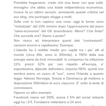
Potrebbe fregarsene, credo che viva bene con quei soldi,
immagino che abbia una totale indipendenza economica.
Invece fa un ottimo servizio, annotando queste critiche nel
suo blog, che purtroppo sfugge a molti.
Sulla crisi io non capisco una cosa: oggi le borse sono
"rimbalzate" del 10% minimo dopo l'approvazione del piano
"salva-economia" del G8 straordinario. Allora? Crisi finita?
Che succede ora? Siamo a posto?
Non riesco ad interpretare questi dati *contrastanti*,
varizioni enormi e rapidissime. Esempio:
L'islanda ha il reddito medio pro capite tra i piu' alti al
mondo (circa 46k, sono in 300mila), e l'80% della sua
energia viene da fonti rinnovabili. In compenso ha inflazione
11%, prezzi 62% piu' cari rispetto all'europa, e'
espostissima, dipende dall'estero, importa l'80%, quindi non
sembra avere un cazzo di "suo", come l'Irlanda a quanto
leggo. Adesso Norvegia, Svezia e Danimarca gli mettono a
disposizione 500milioni di euro ciascuno. E' sotto la lente di
commissioni.
Oppure un altro esempio:
Facebook nasce nel 2005, aveva il 5% del social network
oggi ha i 2/3. Fondatore miliardario a 24 anni.