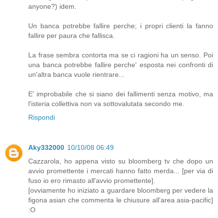
anyone?) idem.
Un banca potrebbe fallire perche; i propri clienti la fanno
fallire per paura che fallisca.
La frase sembra contorta ma se ci ragioni ha un senso. Poi
una banca potrebbe fallire perche' esposta nei confronti di
un'altra banca vuole rientrare...
E' improbabile che si siano dei fallimenti senza motivo, ma
l'isteria collettiva non va sottovalutata secondo me.
Rispondi
Aky332000
10/10/08 06:49
Cazzarola, ho appena visto su bloomberg tv che dopo un
avvio promettente i mercati hanno fatto merda... [per via di
fuso io ero rimasto all'avvio promettente].
[ovviamente ho iniziato a guardare bloomberg per vedere la
figona asian che commenta le chiusure all'area asia-pacific]
:O