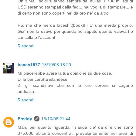
Oh!!! Ma i soldi si fanno sempre dal nulla!!! I 700 miliadi di
USD saranno stampati dalla fed... hai voglia di stampare... e
di certo non sono coperti ne' da oro ne' da altro
PS: ma che merda faceshit(book)!!! E' una merda proprio.
Gia' non lo usavo poi quando ho saputo quanto valeva ho
cancellato l'account
Rispondi
bacco1977
15/10/08 18:20
Mi piacerebbe avere la tua opinione su due cose.
1- la bancarotta islandese
2- gli scandinavi che con le loro corone si cagano
addosso....
Rispondi
Freddy
15/10/08 21:44
Mah, per quanto riguarda l'islanda c'e' da dire che sono
375.000 abitanti concentrati prevalentemente nell'area di