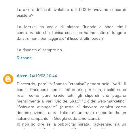
Le azioni di tiscali rivalutate del 1400% avevano senso di
esistere?
La Merkel ha voglia di aiutare l'irlanda e paesi simili
considerando che l'unica cosa che hanno fatto e' fungere
da strumenti per "aggirare" il fisco di altri paesi?
La risposta e' sempre no.
Rispondi
Aizen
14/10/08 10:44
D'accordo, pero' la finanza "creativa" genera soldi "veri". Il
tipo di Facebook non e' miliardario per finta, i soldi sono
reali, come pure credo tutti gli stipendi che pagano
mensilmente ai vari "Dio del SaaS" "Dio del web-marketing"
"Software evangelist" (questa e' davvero comica come
denominazione, e tra l'altro e' un ruolo ricoperto da un
italiano rampante in Google sede americana).
Io non so dire se la pubblicita' mirata, l'ad-sense, sia un