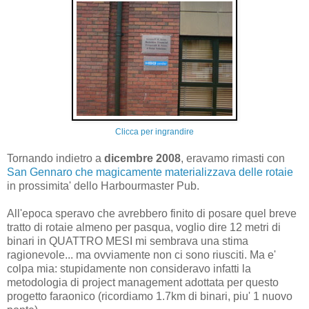
Clicca per ingrandire
Tornando indietro a
dicembre 2008
, eravamo rimasti con
San Gennaro che magicamente materializzava delle rotaie
in prossimita' dello Harbourmaster Pub.
All'epoca speravo che avrebbero finito di posare quel breve
tratto di rotaie almeno per pasqua, voglio dire 12 metri di
binari in QUATTRO MESI mi sembrava una stima
ragionevole... ma ovviamente non ci sono riusciti. Ma e'
colpa mia: stupidamente non consideravo infatti la
metodologia di project management adottata per questo
progetto faraonico (ricordiamo 1.7km di binari, piu' 1 nuovo