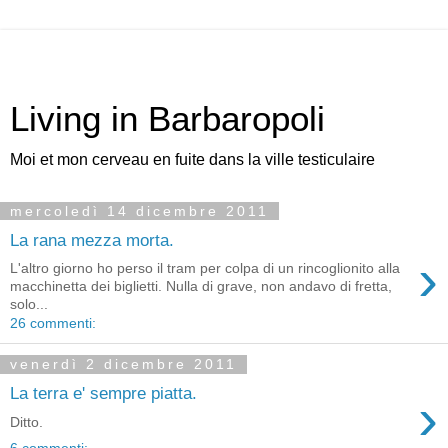
Living in Barbaropoli
Moi et mon cerveau en fuite dans la ville testiculaire
mercoledì 14 dicembre 2011
La rana mezza morta.
›
L'altro giorno ho perso il tram per colpa di un rincoglionito alla
macchinetta dei biglietti. Nulla di grave, non andavo di fretta,
solo...
26 commenti:
venerdì 2 dicembre 2011
La terra e' sempre piatta.
›
Ditto.
6 commenti: