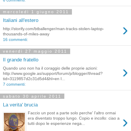
mercoledì 1 giugno 2011
Italiani all'estero
›
http://storify.com/btballenger/man-tracks-stolen-laptop-
thousands-of-miles-away
16 commenti:
venerdì 27 maggio 2011
Il grande fratello
›
Quando uno non ha il coraggio delle proprie azioni:
http://www.google.as/support/forum/p/blogger/thread?
tid=3119857d2c31d5d4&hl=en I...
7 commenti:
sabato 30 aprile 2011
La verita' brucia
Faccio un post a parte solo perche' l'altro ormai
›
era diventato troppo lungo. Copio e incollo: ciao a
tutti dopo le esperienze nega...