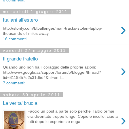
mercoledì 1 giugno 2011
Italiani all'estero
›
http://storify.com/btballenger/man-tracks-stolen-laptop-
thousands-of-miles-away
16 commenti:
venerdì 27 maggio 2011
Il grande fratello
›
Quando uno non ha il coraggio delle proprie azioni:
http://www.google.as/support/forum/p/blogger/thread?
tid=3119857d2c31d5d4&hl=en I...
7 commenti:
sabato 30 aprile 2011
La verita' brucia
Faccio un post a parte solo perche' l'altro ormai
›
era diventato troppo lungo. Copio e incollo: ciao a
tutti dopo le esperienze nega...