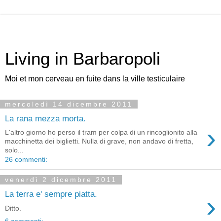
Living in Barbaropoli
Moi et mon cerveau en fuite dans la ville testiculaire
mercoledì 14 dicembre 2011
La rana mezza morta.
›
L'altro giorno ho perso il tram per colpa di un rincoglionito alla
macchinetta dei biglietti. Nulla di grave, non andavo di fretta,
solo...
26 commenti:
venerdì 2 dicembre 2011
La terra e' sempre piatta.
›
Ditto.
6 commenti: