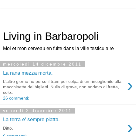
Living in Barbaropoli
Moi et mon cerveau en fuite dans la ville testiculaire
mercoledì 14 dicembre 2011
La rana mezza morta.
›
L'altro giorno ho perso il tram per colpa di un rincoglionito alla
macchinetta dei biglietti. Nulla di grave, non andavo di fretta,
solo...
26 commenti:
venerdì 2 dicembre 2011
La terra e' sempre piatta.
›
Ditto.
6 commenti: