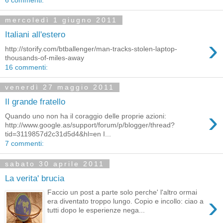
mercoledì 1 giugno 2011
Italiani all'estero
›
http://storify.com/btballenger/man-tracks-stolen-laptop-
thousands-of-miles-away
16 commenti:
venerdì 27 maggio 2011
Il grande fratello
›
Quando uno non ha il coraggio delle proprie azioni:
http://www.google.as/support/forum/p/blogger/thread?
tid=3119857d2c31d5d4&hl=en I...
7 commenti:
sabato 30 aprile 2011
La verita' brucia
Faccio un post a parte solo perche' l'altro ormai
›
era diventato troppo lungo. Copio e incollo: ciao a
tutti dopo le esperienze nega...