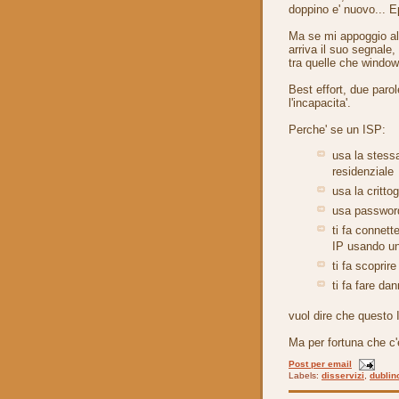
doppino e' nuovo... 
Ma se mi appoggio all
arriva il suo segnale
tra quelle che windows
Best effort, due paro
l'incapacita'.
Perche' se un ISP:
usa la stessa
residenziale
usa la critto
usa password 
ti fa connett
IP usando un
ti fa scoprire
ti fa fare da
vuol dire che questo 
Ma per fortuna che c'e
Post per email
Labels:
disservizi
,
dublin