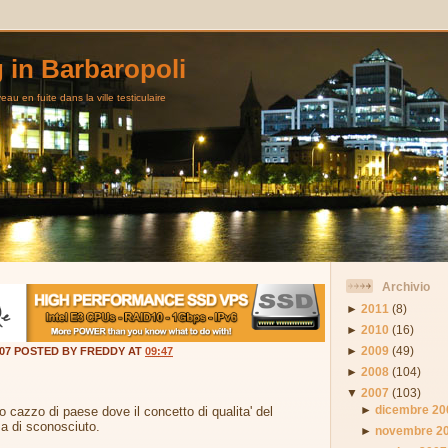
g in Barbaropoli
au en fuite dans la ville testiculaire
Archivio
►
2011
(8)
►
2010
(16)
►
2009
(49)
007 POSTED BY FREDDY AT
09:47
►
2008
(104)
▼
2007
(103)
►
dicembre 20
 cazzo di paese dove il concetto di qualita' del
sa di sconosciuto.
►
novembre 2