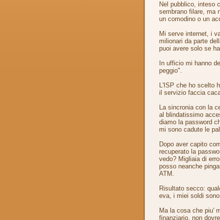
Nel pubblico, inteso
sembrano filare, ma n
un comodino o un acc
Mi serve internet, i v
milionari da parte de
puoi avere solo se ha
In ufficio mi hanno de
peggio".
L'ISP che ho scelto 
il servizio faccia cac
La sincronia con la 
al blindatissimo acc
diamo la password che
mi sono cadute le pal
Dopo aver capito come
recuperato la passwor
vedo? Migliaia di err
posso neanche pingare
ATM.
Risultato secco: qual
eva, i miei soldi son
Ma la cosa che piu' mi
finanziario, non dovre