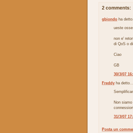
2 comments:
gbiondo
ha detto.
ueste osser
non e' reto
di QoS o di
Ciao
GB
30/3/07 16
Freddy
ha detto..
Semplifican
Non siamo t
connession
31/3/07 17
Posta un comme