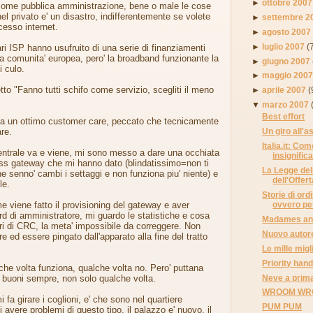
►
ottobre 2007
 come pubblica amministrazione, bene o male le cose
el privato e' un disastro, indifferentemente se volete
►
settembre 2
esso internet.
►
agosto 2007
►
luglio 2007
(
ari ISP hanno usufruito di una serie di finanziamenti
lla comunita' europea, pero' la broadband funzionante la
►
giugno 2007
i culo.
►
maggio 200
tto "Fanno tutti schifo come servizio, scegliti il meno
►
aprile 2007
(
▼
marzo 2007
Best effort
ha un ottimo customer care, peccato che tecnicamente
are.
Un giro all'
Italia.it: Co
centrale va e viene, mi sono messo a dare una occhiata
insignifica
ess gateway che mi hanno dato (blindatissimo=non ti
La Legge de
 senno' cambi i settaggi e non funziona piu' niente) e
dell'Offert
le.
Storie di ordi
ovvero per
 viene fatto il provisioning del gateway e aver
d di amministratore, mi guardo le statistiche e cosa
Madames and
ori di CRC, la meta' impossibile da correggere. Non
Nuovo autor
 ed essere pingato dall'apparato alla fine del tratto
Le mille migli
Priority han
che volta funziona, qualche volta no. Pero' puttana
Neve a prima
o buoni sempre, non solo qualche volta.
WROOM WR
 fa girare i coglioni, e' che sono nel quartiere
PUM PUM
i avere problemi di questo tipo, il palazzo e' nuovo, il