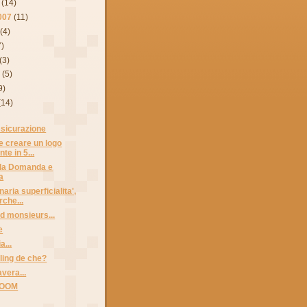
(14)
007
(11)
(4)
7)
(3)
7
(5)
9)
(14)
assicurazione
me creare un logo
nte in 5...
lla Domanda e
a
naria superficialita',
che...
 monsieurs...
e
a...
dling de che?
vera...
OOM