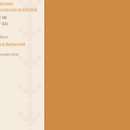
ndscapes
t success by Irish Rail
7
(9)
7
(11)
 Burn
unity Grid