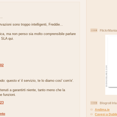
..
vazioni sono troppo intelligenti, Freddie...
FlickrMania
rica, ma non penso sia molto comprensibile parlare
 SLA qui.
:02
.
do: questo e' il servizio, te lo diamo cosi' com'e'.
enuti a garantirti niente, tanto meno che la
e funzioni.
:23
Blogroll Irl
Andima.ie
nto
Cavesi a Dubli