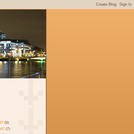
07
(9)
007
(7)