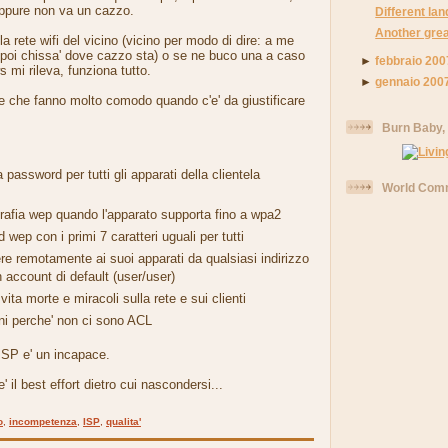
Eppure non va un cazzo.
Different la
Another grea
a rete wifi del vicino (vicino per modo di dire: a me
, poi chissa' dove cazzo sta) o se ne buco una a caso
►
febbraio 200
 mi rileva, funziona tutto.
►
gennaio 200
le che fanno molto comodo quando c'e' da giustificare
Burn Baby,
 password per tutti gli apparati della clientela
World Comm
grafia wep quando l'apparato supporta fino a wpa2
wep con i primi 7 caratteri uguali per tutti
ere remotamente ai suoi apparati da qualsiasi indirizzo
 account di default (user/user)
 vita morte e miracoli sulla rete e sui clienti
nni perche' non ci sono ACL
ISP e' un incapace.
' il best effort dietro cui nascondersi...
o
,
incompetenza
,
ISP
,
qualita'