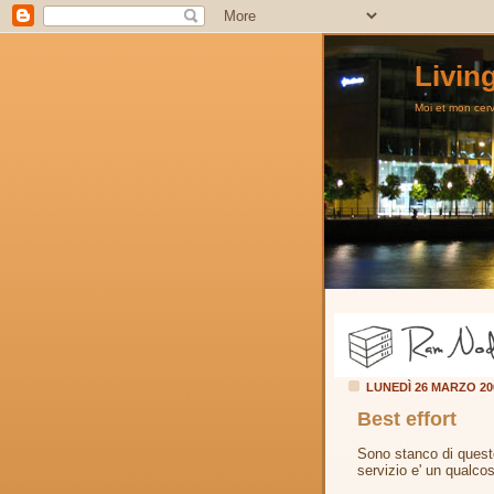
Livin
Moi et mon cerve
LUNEDÌ 26 MARZO 2
Best effort
Sono stanco di questo
servizio e' un qualco