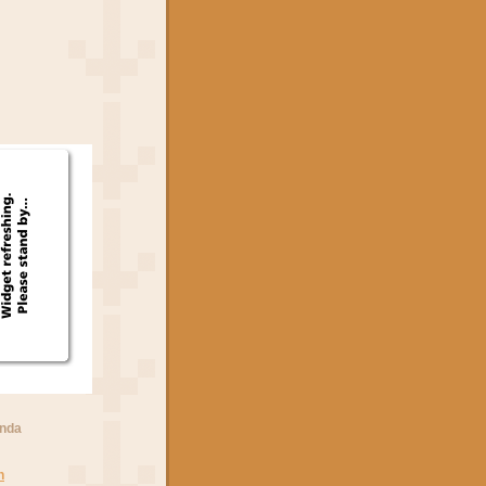
anda
n