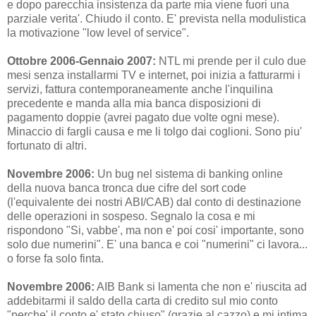
e dopo parecchia insistenza da parte mia viene fuori una
parziale verita'. Chiudo il conto. E' prevista nella modulistica
la motivazione "low level of service".
Ottobre 2006-Gennaio 2007:
NTL mi prende per il culo due
mesi senza installarmi TV e internet, poi inizia a fatturarmi i
servizi, fattura contemporaneamente anche l'inquilina
precedente e manda alla mia banca disposizioni di
pagamento doppie (avrei pagato due volte ogni mese).
Minaccio di fargli causa e me li tolgo dai coglioni. Sono piu'
fortunato di altri.
Novembre 2006:
Un bug nel sistema di banking online
della nuova banca tronca due cifre del sort code
(l'equivalente dei nostri ABI/CAB) dal conto di destinazione
delle operazioni in sospeso. Segnalo la cosa e mi
rispondono "Si, vabbe', ma non e' poi cosi' importante, sono
solo due numerini". E' una banca e coi "numerini" ci lavora...
o forse fa solo finta.
Novembre 2006:
AIB Bank si lamenta che non e' riuscita ad
addebitarmi il saldo della carta di credito sul mio conto
"perche' il conto e' stato chiuso" (grazie al cazzo) e mi intima