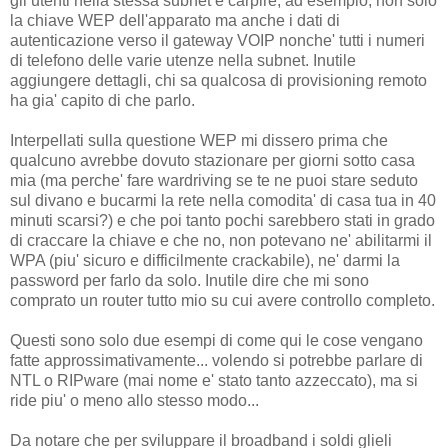
gli utenti nella stessa subnet e carpire, ad esempio, non solo
la chiave WEP dell'apparato ma anche i dati di
autenticazione verso il gateway VOIP nonche' tutti i numeri
di telefono delle varie utenze nella subnet. Inutile
aggiungere dettagli, chi sa qualcosa di provisioning remoto
ha gia' capito di che parlo.
Interpellati sulla questione WEP mi dissero prima che
qualcuno avrebbe dovuto stazionare per giorni sotto casa
mia (ma perche' fare wardriving se te ne puoi stare seduto
sul divano e bucarmi la rete nella comodita' di casa tua in 40
minuti scarsi?) e che poi tanto pochi sarebbero stati in grado
di craccare la chiave e che no, non potevano ne' abilitarmi il
WPA (piu' sicuro e difficilmente crackabile), ne' darmi la
password per farlo da solo. Inutile dire che mi sono
comprato un router tutto mio su cui avere controllo completo.
Questi sono solo due esempi di come qui le cose vengano
fatte approssimativamente... volendo si potrebbe parlare di
NTL o RIPware (mai nome e' stato tanto azzeccato), ma si
ride piu' o meno allo stesso modo...
Da notare che per sviluppare il broadband i soldi glieli