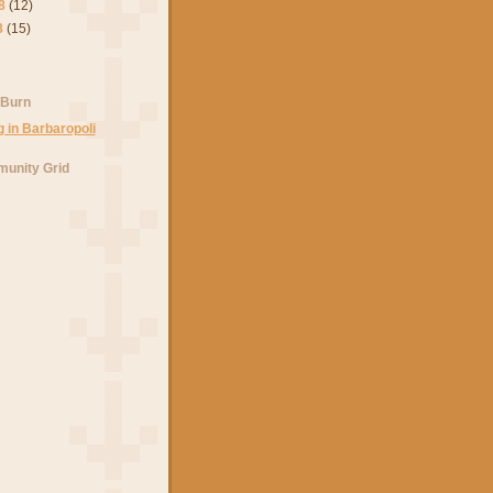
8
(12)
8
(15)
 Burn
unity Grid