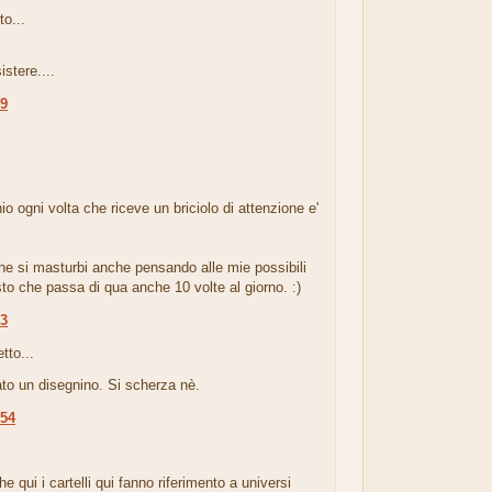
to...
istere....
49
.
io ogni volta che riceve un briciolo di attenzione e'
he si masturbi anche pensando alle mie possibili
sto che passa di qua anche 10 volte al giorno. :)
53
tto...
ato un disegnino. Si scherza nè.
:54
.
e qui i cartelli qui fanno riferimento a universi