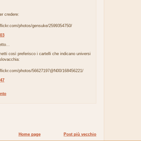
er credere:
.flickr.com/photos/gensuke/2599354750/
:03
tto...
etti così preferisco i cartelli che indicano universi
 slovacchia:
.flickr.com/photos/56627197@N00/168456221/
:47
nto
Home page
Post più vecchio