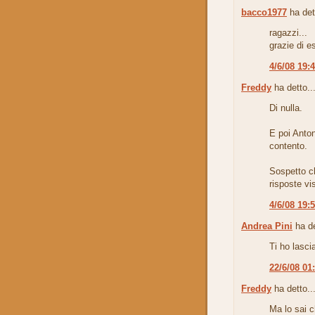
bacco1977
ha det
ragazzi...
grazie di es
4/6/08 19:
Freddy
ha detto..
Di nulla.
E poi Anton
contento.
Sospetto c
risposte vi
4/6/08 19:
Andrea Pini
ha de
Ti ho lasci
22/6/08 01
Freddy
ha detto..
Ma lo sai ch