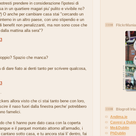
otresti prendere in considerazione l'ipotesi di
sa in un quartiere magari piu' pulito e vivibile no?
?) O anche per cambiare casa stai "cercando un
nterno in un altro paese, con uno stipendio e un
di benefit non penalizzanti, ma non sono cose che
FlickrMania
alla mattina alla sera"?
23
.
doppio? Spazio che manca?
 di dare fiato ai denti tanto per scrivere qualcosa,
13
.
ackers allora visto che ci stai tanto bene con loro,
scire il naso fuori dalla finestra perche' potrebbero
Blogroll Irl
ono famelici.
Andima.ie
Cavesi a Dubli
do che ti hanno pure dato casa con la coperta
Me&Dublin
angue e il parquet montato attorno all'armadio, i
PhDublin
 cantano sotto casa, e tu ancora stai li' dentro, fai