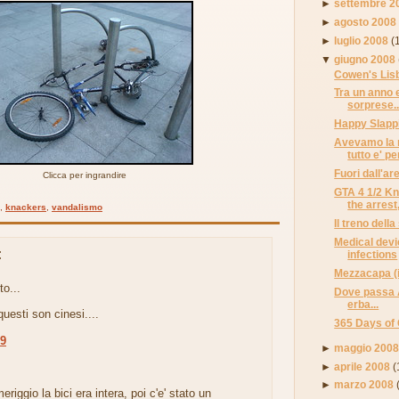
►
settembre 2
►
agosto 2008
►
luglio 2008
(
▼
giugno 2008
Cowen's Lis
Tra un anno 
sorprese..
Happy Slapp
Avevamo la 
tutto e' pe
Fuori dall'ar
Clicca per ingrandire
GTA 4 1/2 Kna
the arrest,
,
knackers
,
vandalismo
Il treno dell
Medical devi
:
infections
Mezzacapa (i
to...
Dove passa A
erba...
questi son cinesi....
365 Days of
39
►
maggio 200
►
aprile 2008
(
.
►
marzo 2008
riggio la bici era intera, poi c'e' stato un