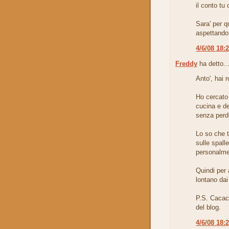
il conto tu d
Sara' per q
aspettando
4/6/08 18:
Freddy
ha detto..
Anto', hai r
Ho cercato
cucina e d
senza perd
Lo so che t
sulle spall
personalme
Quindi per
lontano da
P.S. Cacaca
del blog.
4/6/08 18: