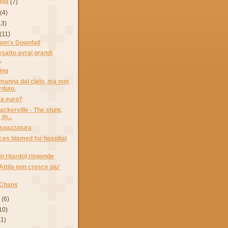
008
(7)
(4)
13)
(11)
bon's Downfall
esatto avrai grandi
.
ing
manna dal cielo, ma non
rduto.
ea euro?
ckerville - The stunt,
 th...
a spazzatura
ces blamed for hospital
n ritardo) risponde
ttila non cresce piu'
 Chaos
8
(6)
10)
(1)