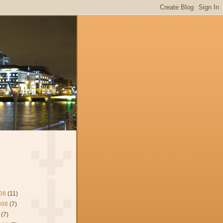
08
(11)
008
(7)
(7)