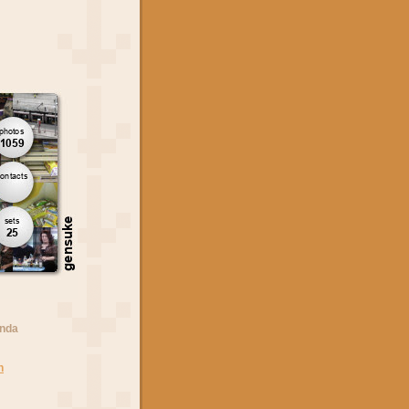
anda
n