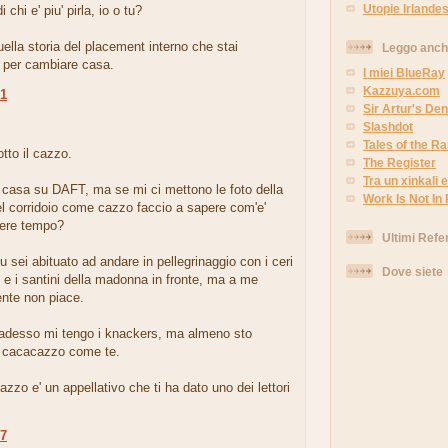
Utopie Irlandes
i chi e' piu' pirla, io o tu?
uella storia del placement interno che stai
Leggo anc
 per cambiare casa.
I miei BlueRay
Kazzuya.com
21
Sir Artur's Den
.
Slashdot
Tales of the 
otto il cazzo.
The Register
Tra un xinkali e 
 casa su DAFT, ma se mi ci mettono le foto della
Work Is Not In
el corridoio come cazzo faccio a sapere com'e'
ere tempo?
Ultimi Refe
u sei abituato ad andare in pellegrinaggio con i ceri
Dove siete
e e i santini della madonna in fronte, ma a me
nte non piace.
 adesso mi tengo i knackers, ma almeno sto
i cacacazzo come te.
zzo e' un appellativo che ti ha dato uno dei lettori
27