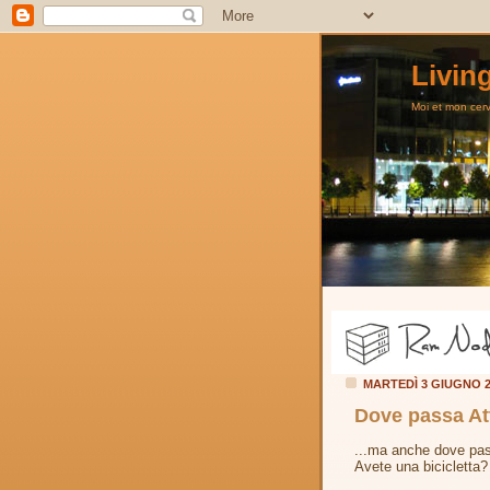
Livin
Moi et mon cerve
MARTEDÌ 3 GIUGNO 
Dove passa Att
...ma anche dove pas
Avete una bicicletta?