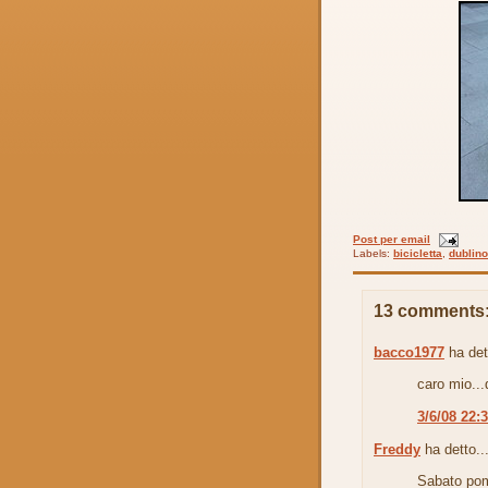
Post per email
Labels:
bicicletta
,
dublino
13 comments
bacco1977
ha det
caro mio...
3/6/08 22:
Freddy
ha detto..
Sabato pome