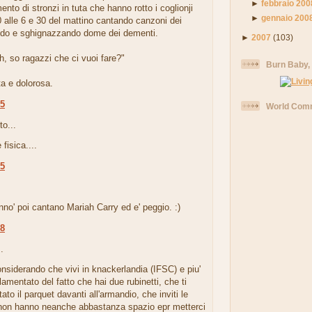
►
febbraio 200
to di stronzi in tuta che hanno rotto i coglionji
►
gennaio 200
0 alle 6 e 30 del mattino cantando canzoni dei
do e sghignazzando dome dei dementi.
►
2007
(103)
h, so ragazzi che ci vuoi fare?"
Burn Baby,
a e dolorosa.
45
World Comm
to...
fisica....
55
.
no' poi cantano Mariah Carry ed e' peggio. :)
58
.
onsiderando che vivi in knackerlandia (IFSC) e piu'
 lamentato del fatto che hai due rubinetti, che ti
to il parquet davanti all'armandio, che inviti le
non hanno neanche abbastanza spazio epr metterci