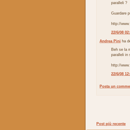
paralleli ?
Guardare p
http://www
22/6/08 02
Andrea Pini
ha de
Beh se la m
paralleli in
http://www
22/6/08 12
Posta un comme
Post più recente