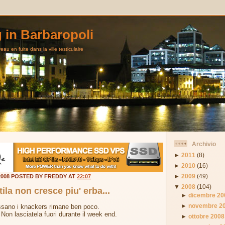
g in Barbaropoli
au en fuite dans la ville testiculaire
Archivio
►
2011
(8)
►
2010
(16)
►
2009
(49)
2008 POSTED BY FREDDY AT
22:07
▼
2008
(104)
ila non cresce piu' erba...
►
dicembre 20
►
novembre 2
sano i knackers rimane ben poco.
 Non lasciatela fuori durante il week end.
►
ottobre 2008