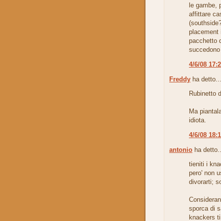
le gambe, p
affittare ca
(southside
placement i
pacchetto 
succedono d
4/6/08 17:
Freddy
ha detto..
Rubinetto 
Ma piantala
idiota.
4/6/08 18:
antonio
ha detto..
tieniti i kn
pero' non u
divorarti; s
Consideran
sporca di s
knackers ti