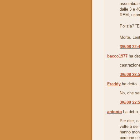
assembramen
dalle 3 e 4
REM, urlan
Polizia? "E
Morte. Lent
3/6/08 22:
bacco1977
ha det
castrazione 
3/6/08 22:
Freddy
ha detto..
No, che sen
3/6/08 22:
antonio
ha detto..
Per dire, c
volte ti sei
hanno monta
persone e 