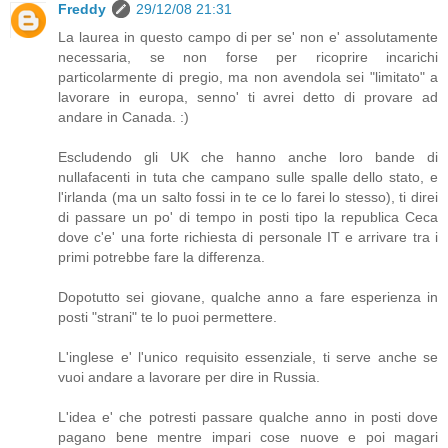
Freddy
29/12/08 21:31
La laurea in questo campo di per se' non e' assolutamente
necessaria, se non forse per ricoprire incarichi
particolarmente di pregio, ma non avendola sei "limitato" a
lavorare in europa, senno' ti avrei detto di provare ad
andare in Canada. :)
Escludendo gli UK che hanno anche loro bande di
nullafacenti in tuta che campano sulle spalle dello stato, e
l'irlanda (ma un salto fossi in te ce lo farei lo stesso), ti direi
di passare un po' di tempo in posti tipo la republica Ceca
dove c'e' una forte richiesta di personale IT e arrivare tra i
primi potrebbe fare la differenza.
Dopotutto sei giovane, qualche anno a fare esperienza in
posti "strani" te lo puoi permettere.
L'inglese e' l'unico requisito essenziale, ti serve anche se
vuoi andare a lavorare per dire in Russia.
L'idea e' che potresti passare qualche anno in posti dove
pagano bene mentre impari cose nuove e poi magari