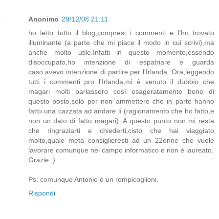
Anonimo
29/12/08 21:11
ho letto tutto il blog,compresi i commenti e l'ho trovato
illuminante (a parte che mi piace il modo in cui scrivi),ma
anche molto utile.Infatti in questo momento,essendo
disoccupato,ho intenzione di espatriare e guarda
caso,avevo intenzione di partire per l'Irlanda. Ora,leggendo
tutti i commenti pro l'Irlanda,mi è venuto il dubbio che
magari molti parlassero così esageratamente bene di
questo posto,solo per non ammettere che in parte hanno
fatto una cazzata ad andare lì (ragionamento che ho fatto,e
non un dato di fatto magari). A questo punto non mi resta
che ringraziarti e chiederti,cisto che hai viaggiato
molto,quale meta consiglieresti ad un 22enne che vuole
lavorare comunque nel campo informatico e non è laureato.
Grazie ;)
Ps: comunque Antonio è un rompicoglioni.
Rispondi