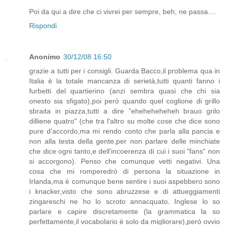
Poi da qui a dire che ci vivrei per sempre, beh, ne passa....
Rispondi
Anonimo
30/12/08 16:50
grazie a tutti per i consigli. Guarda Bacco,il problema qua in
Italia è la totale mancanza di serietà,tutti quanti fanno i
furbetti del quartierino (anzi sembra quasi che chi sia
onesto sia sfigato),poi però quando quel coglione di grillo
sbraita in piazza,tutti a dire "eheheheheheh brauo grilo
dilliene quatro" (che tra l'altro su molte cose che dice sono
pure d'accordo,ma mi rendo conto che parla alla pancia e
non alla testa della gente,per non parlare delle minchiate
che dice ogni tanto,e dell'incoerenza di cui i suoi "fans" non
si accorgono). Penso che comunque vetti negativi. Una
cosa che mi romperedrò di persona la situazione in
Irlanda,ma è comunque bene sentire i suoi aspebbero sono
i knacker,visto che sono abruzzese e di attueggiamenti
zingareschi ne ho lo scroto annacquato. Inglese lo so
parlare e capire discretamente (la grammatica la so
perfettamente,il vocabolario è solo da migliorare),però ovvio