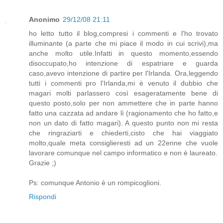
Anonimo
29/12/08 21:11
ho letto tutto il blog,compresi i commenti e l'ho trovato
illuminante (a parte che mi piace il modo in cui scrivi),ma
anche molto utile.Infatti in questo momento,essendo
disoccupato,ho intenzione di espatriare e guarda
caso,avevo intenzione di partire per l'Irlanda. Ora,leggendo
tutti i commenti pro l'Irlanda,mi è venuto il dubbio che
magari molti parlassero così esageratamente bene di
questo posto,solo per non ammettere che in parte hanno
fatto una cazzata ad andare lì (ragionamento che ho fatto,e
non un dato di fatto magari). A questo punto non mi resta
che ringraziarti e chiederti,cisto che hai viaggiato
molto,quale meta consiglieresti ad un 22enne che vuole
lavorare comunque nel campo informatico e non è laureato.
Grazie ;)
Ps: comunque Antonio è un rompicoglioni.
Rispondi