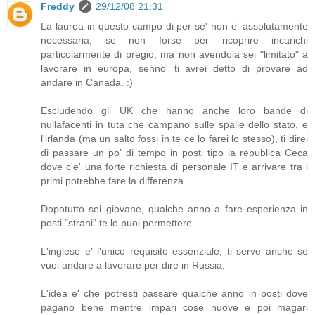
Freddy
29/12/08 21:31
La laurea in questo campo di per se' non e' assolutamente
necessaria, se non forse per ricoprire incarichi
particolarmente di pregio, ma non avendola sei "limitato" a
lavorare in europa, senno' ti avrei detto di provare ad
andare in Canada. :)
Escludendo gli UK che hanno anche loro bande di
nullafacenti in tuta che campano sulle spalle dello stato, e
l'irlanda (ma un salto fossi in te ce lo farei lo stesso), ti direi
di passare un po' di tempo in posti tipo la republica Ceca
dove c'e' una forte richiesta di personale IT e arrivare tra i
primi potrebbe fare la differenza.
Dopotutto sei giovane, qualche anno a fare esperienza in
posti "strani" te lo puoi permettere.
L'inglese e' l'unico requisito essenziale, ti serve anche se
vuoi andare a lavorare per dire in Russia.
L'idea e' che potresti passare qualche anno in posti dove
pagano bene mentre impari cose nuove e poi magari