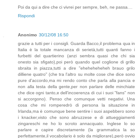
Poi da qui a dire che ci vivrei per sempre, beh, ne passa....
Rispondi
Anonimo
30/12/08 16:50
grazie a tutti per i consigli. Guarda Bacco,il problema qua in
Italia è la totale mancanza di serietà,tutti quanti fanno i
furbetti del quartierino (anzi sembra quasi che chi sia
onesto sia sfigato),poi però quando quel coglione di grillo
sbraita in piazza,tutti a dire "eheheheheheh brauo grilo
dilliene quatro" (che tra l'altro su molte cose che dice sono
pure d'accordo,ma mi rendo conto che parla alla pancia e
non alla testa della gente,per non parlare delle minchiate
che dice ogni tanto,e dell'incoerenza di cui i suoi "fans" non
si accorgono). Penso che comunque vetti negativi. Una
cosa che mi romperedrò di persona la situazione in
Irlanda,ma è comunque bene sentire i suoi aspebbero sono
i knacker,visto che sono abruzzese e di attueggiamenti
zingareschi ne ho lo scroto annacquato. Inglese lo so
parlare e capire discretamente (la grammatica la so
perfettamente,il vocabolario è solo da migliorare),però ovvio