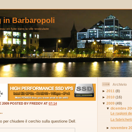
g in Barbaropoli
au en fuite dans la ville testiculaire
Archivio
►
2011
(8)
►
2010
(16)
▼
2009
(49)
E 2009 POSTED BY FREDDY AT
07:14
▼
dicembre 20
..
Le ragioni de
La fabrichetta
per chiudere il cerchio sulla questione Dell.
►
novembre 2