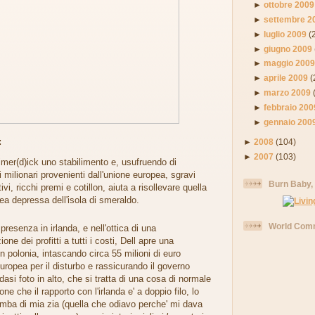
►
ottobre 2009
►
settembre 2
►
luglio 2009
(
►
giugno 2009
►
maggio 200
►
aprile 2009
(
►
marzo 2009
►
febbraio 200
►
gennaio 200
:
►
2008
(104)
►
2007
(103)
imer(d)ick uno stabilimento e, usufruendo di
 milionari provenienti dall'unione europea, sgravi
Burn Baby,
tivi, ricchi premi e cotillon, aiuta a risollevare quella
ea depressa dell'isola di smeraldo.
World Comm
presenza in irlanda, e nell'ottica di una
ne dei profitti a tutti i costi, Dell apre una
in polonia, intascando circa 55 milioni di euro
uropea per il disturbo e rassicurando il governo
dasi foto in alto, che si tratta di una cosa di normale
ne che il rapporto con l'irlanda e' a doppio filo, lo
omba di mia zia (quella che odiavo perche' mi dava