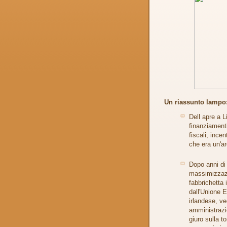
Un riassunto lampo
Dell apre a L
finanziamenti
fiscali, incen
che era un'ar
Dopo anni di 
massimizzazio
fabbrichetta 
dall'Unione E
irlandese, ve
amministrazio
giuro sulla t