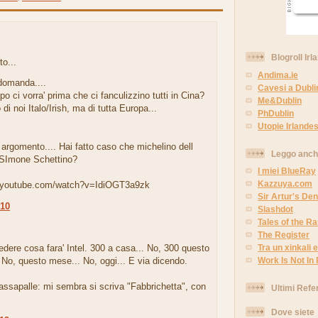
Blogroll Irl
to...
Andima.ie
domanda....
Cavesi a Dubli
o ci vorra' prima che ci fanculizzino tutti in Cina?
Me&Dublin
di noi Italo/Irish, ma di tutta Europa...
PhDublin
Utopie Irlandes
argomento.... Hai fatto caso che michelino dell
Leggo anc
 SImone Schettino?
I miei BlueRay
Kazzuya.com
w.youtube.com/watch?v=IdiOGT3a9zk
Sir Artur's Den
:10
Slashdot
Tales of the 
The Register
dere cosa fara' Intel. 300 a casa... No, 300 questo
Tra un xinkali e 
. No, questo mese... No, oggi... E via dicendo.
Work Is Not In
assapalle: mi sembra si scriva "Fabbrichetta", con
Ultimi Refe
Dove siete