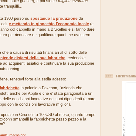
icotti sulle guance), e poi siete
i migliori lavoratori
te tranquilli...
zza 1900 persone,
spostando la produzione
da
 Lodz
e mettendo in ginocchio l'economia locale
(e
 vanno col cappello in mano a Bruxelles e si fanno dare
 euro per rieducare e riqualificare quanti ne avessero
 che a causa di risultati finanziari al di sotto delle
intende disfarsi delle sue fabbriche
, cedendole
 ad acquirenti asiatici e continuare la sua produzione
outsourcing.
FlickrMania
Bene, tenetevi forte alla sedia adesso:
fabrichetta
in polonia a Foxconn, l'azienda che
dotti anche per Apple e che e' stata paragonata a un
ia delle condizioni lavorative dei suoi dipendenti (e pare
uppo con le condizioni lavorative migliori).
 operaio in Cina costa 100USD al mese, quanto tempo
oxconn smantelli la fabbrichetta pezzo pezzo e la
en?
rlanda
,
recessione