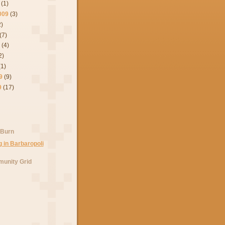
(1)
009
(3)
2)
(7)
9
(4)
2)
(1)
9
(9)
9
(17)
 Burn
unity Grid