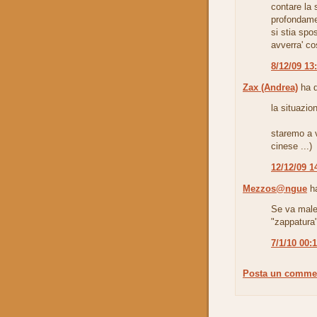
contare la 
profondame
si stia spo
avverra' co
8/12/09 13
Zax (Andrea)
ha d
la situazio
staremo a v
cinese ...)
12/12/09 1
Mezzos@ngue
ha
Se va male
"zappatura"
7/1/10 00:
Posta un comme