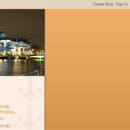
09
(2)
ll'anima...
...
009
(1)