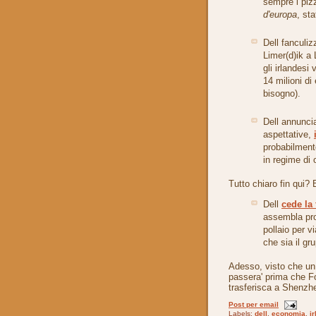
sempre i pizz
d'europa
, sta
Dell fanculi
Limer(d)ik a
gli irlandesi
14 milioni di
bisogno).
Dell annuncia
aspettative,
probabilmente
in regime di 
Tutto chiaro fin qui? 
Dell
cede la 
assembla pro
pollaio per v
che sia il gr
Adesso, visto che un
passera' prima che F
trasferisca a Shenzh
Post per email
Labels:
dell
,
economia
,
i