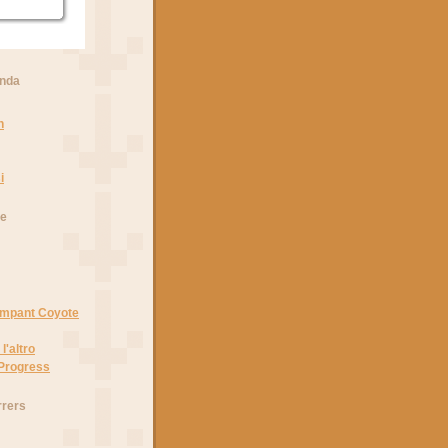
anda
n
i
he
Rampant Coyote
l'altro
 Progress
rrers