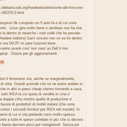
m.debianizzati.org/hardware/attenzione-alle-foxconn-
x-t35378.0.html
inspiron 6k comprato un 5 anni fa e di cui sono
ento . Linux gira molto bene e windows non ha mai
ce la dentro (e neanche i miei soldi che ho provato
hiedere indietro) Saro' sincero non so se ho dentro
n ma l'ACPI mi pare funzioni bene .
vanno avanti cosi' non sara' un Dell il mio
ptop . Grazie per gli aggiornamenti .
:40
..
ttori il fenomeno sta, anche se marginalmente,
di rotta. Grandi aziende che se ne erano andate in
he in altri in paesi cheap stanno tornando a casa.
tutti IKEA la cui quota di vendite in cina e'
 doppia cifra mentre quella di produzione e'
favore di produttori di mobili italiani (che sono
 cinesi i secondi fornitori per IKEA nel mondo). In
isparmi di cui si sta parlando sono molto spesso
fronte a tutte le spese correlate in piu' che si devono
e basta davvero poco per mangiarseli. Senza poi