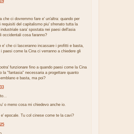
:19
.
 che ci dovremmo fare e' un'altra: quando per
 requisiti del capitalismo piu' sfrenato tutta la
industriale sara' spostata nei paesi dell'asia
gli occidentali cosa faranno?
 e' che ci lasceranno incassare i profitti e basta,
 i paesi come la Cina ci verranno a chiedere gli
 potra' funzionare fino a quando paesi come la Cina
 la "fantasia" necessaria a progettare quanto
emblano e basta, ma poi?
:33
to...
piu' o meno cosa mi chiedevo anche io.
 e' epocale. Tu col cinese come te la cavi?
:25
...