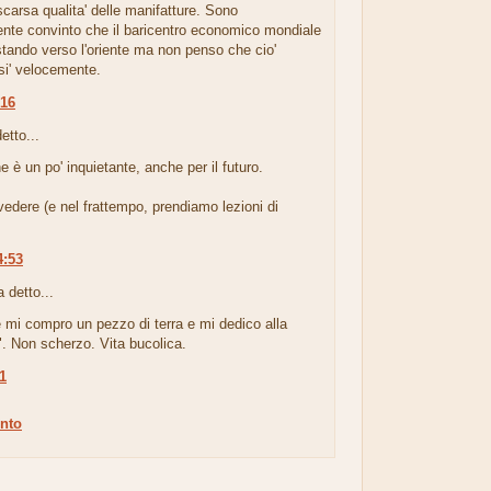
scarsa qualita' delle manifatture. Sono
nte convinto che il baricentro economico mondiale
stando verso l'oriente ma non penso che cio'
si' velocemente.
:16
etto...
ne è un po' inquietante, anche per il futuro.
edere (e nel frattempo, prendiamo lezioni di
4:53
 detto...
 mi compro un pezzo di terra e mi dedico alla
. Non scherzo. Vita bucolica.
11
nto