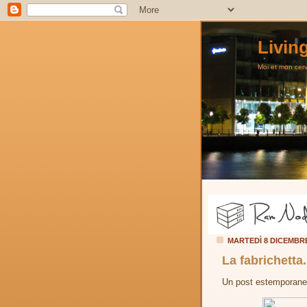
Livin
Moi et mon cerve
MARTEDÌ 8 DICEMBR
La fabrichetta.
Un post estemporaneo 