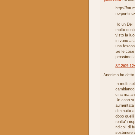
http://foru
no-per-linu
Ho un Dell 
molto cont
visto la lu
in vano a c
una foxcon
Se le cose 
prossimo la
8/12/09 12
Anonimo ha detto.
In molti se
cambiando 
cina ma anc
Un caso su 
aumentata a
diminuita a 
dopo quelli
realta' i r
ridicoli di 
sostenere 