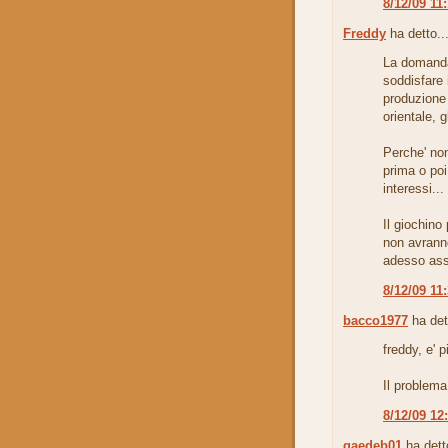
8/12/09 11
Freddy
ha detto..
La domanda
soddisfare i
produzione 
orientale, 
Perche' non
prima o poi
interessi...
Il giochino
non avranno
adesso ass
8/12/09 11
bacco1977
ha det
freddy, e' 
Il problema
8/12/09 12
gaedeb01
ha detto