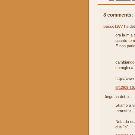
8 comments:
bacco1977
ha det
ora la mia 
quanto temp
E non parlo 
cambiando 
somiglia a
http://ww
8/12/09 10
Diego ha detto...
Stiamo a ve
trimestre..
Nota da sc
due "b".