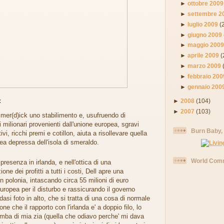
►
ottobre 2009
►
settembre 2
►
luglio 2009
(
►
giugno 2009
►
maggio 200
►
aprile 2009
(
►
marzo 2009
►
febbraio 200
►
gennaio 200
:
►
2008
(104)
►
2007
(103)
imer(d)ick uno stabilimento e, usufruendo di
 milionari provenienti dall'unione europea, sgravi
Burn Baby,
tivi, ricchi premi e cotillon, aiuta a risollevare quella
ea depressa dell'isola di smeraldo.
World Comm
presenza in irlanda, e nell'ottica di una
ne dei profitti a tutti i costi, Dell apre una
in polonia, intascando circa 55 milioni di euro
uropea per il disturbo e rassicurando il governo
dasi foto in alto, che si tratta di una cosa di normale
ne che il rapporto con l'irlanda e' a doppio filo, lo
omba di mia zia (quella che odiavo perche' mi dava