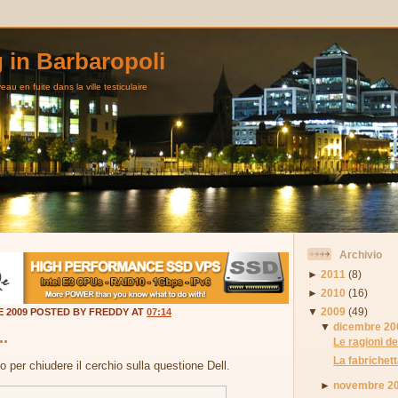
g in Barbaropoli
au en fuite dans la ville testiculaire
Archivio
►
2011
(8)
►
2010
(16)
▼
2009
(49)
E 2009 POSTED BY FREDDY AT
07:14
▼
dicembre 20
..
Le ragioni de
La fabrichetta
per chiudere il cerchio sulla questione Dell.
►
novembre 2