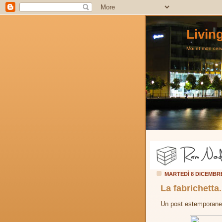
Livin
Moi et mon cerve
MARTEDÌ 8 DICEMBR
La fabrichetta.
Un post estemporaneo 