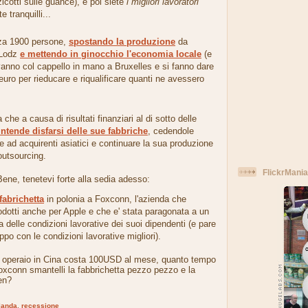
icotti sulle guance), e poi siete
i migliori lavoratori
te tranquilli...
zza 1900 persone,
spostando la produzione
da
 Lodz
e mettendo in ginocchio l'economia locale
(e
 vanno col cappello in mano a Bruxelles e si fanno dare
 euro per rieducare e riqualificare quanti ne avessero
 che a causa di risultati finanziari al di sotto delle
intende disfarsi delle sue fabbriche
, cedendole
 ad acquirenti asiatici e continuare la sua produzione
outsourcing.
FlickrMania
Bene, tenetevi forte alla sedia adesso:
fabrichetta
in polonia a Foxconn, l'azienda che
dotti anche per Apple e che e' stata paragonata a un
ia delle condizioni lavorative dei suoi dipendenti (e pare
uppo con le condizioni lavorative migliori).
 operaio in Cina costa 100USD al mese, quanto tempo
oxconn smantelli la fabbrichetta pezzo pezzo e la
en?
rlanda
,
recessione