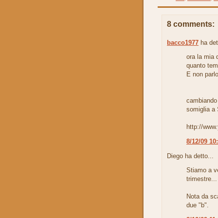
8 comments:
bacco1977
ha det
ora la mia 
quanto temp
E non parlo 
cambiando 
somiglia a
http://ww
8/12/09 10
Diego ha detto...
Stiamo a ve
trimestre..
Nota da sc
due "b".