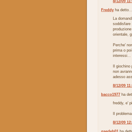
8/12/09 11
Freddy
ha detto..
La domanda
soddisfare i
produzione 
orientale, 
Perche' non
prima o poi
interessi...
Il giochino
non avranno
adesso ass
8/12/09 11
bacco1977
ha det
freddy, e' 
Il problema
8/12/09 12
gaedeb01
ha detto