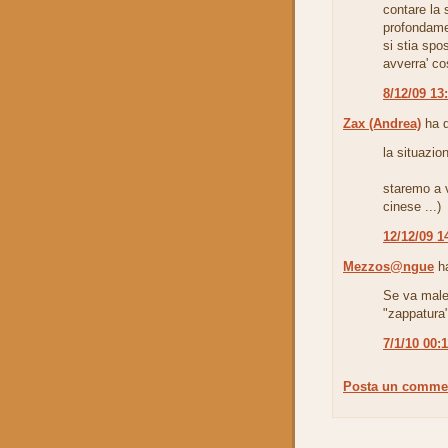
contare la 
profondame
si stia spo
avverra' co
8/12/09 13
Zax (Andrea)
ha d
la situazio
staremo a v
cinese ...)
12/12/09 1
Mezzos@ngue
ha
Se va male
"zappatura"
7/1/10 00:
Posta un comme