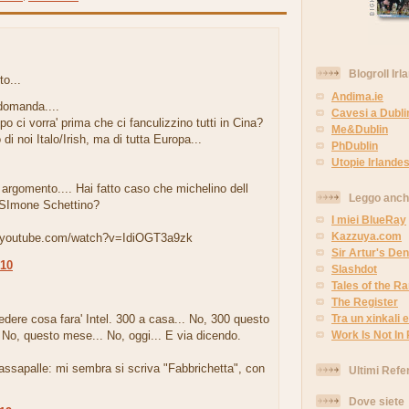
Blogroll Irl
to...
Andima.ie
domanda....
Cavesi a Dubli
o ci vorra' prima che ci fanculizzino tutti in Cina?
Me&Dublin
di noi Italo/Irish, ma di tutta Europa...
PhDublin
Utopie Irlandes
argomento.... Hai fatto caso che michelino dell
Leggo anc
 SImone Schettino?
I miei BlueRay
Kazzuya.com
w.youtube.com/watch?v=IdiOGT3a9zk
Sir Artur's Den
:10
Slashdot
Tales of the 
The Register
dere cosa fara' Intel. 300 a casa... No, 300 questo
Tra un xinkali e 
. No, questo mese... No, oggi... E via dicendo.
Work Is Not In
assapalle: mi sembra si scriva "Fabbrichetta", con
Ultimi Refe
Dove siete