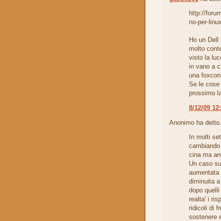
http://foru
no-per-linu
Ho un Dell 
molto cont
visto la lu
in vano a c
una foxcon
Se le cose 
prossimo la
8/12/09 12
Anonimo ha detto.
In molti se
cambiando 
cina ma anc
Un caso su 
aumentata a
diminuita a 
dopo quelli
realta' i r
ridicoli di 
sostenere 