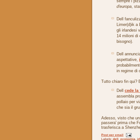
sempre i pizz
d'europa
, sta
Dell fanculi
Limer(d)ik a
gli irlandesi
14 milioni di
bisogno).
Dell annuncia
aspettative,
probabilmente
in regime di 
Tutto chiaro fin qui? 
Dell
cede la 
assembla pro
pollaio per v
che sia il gr
Adesso, visto che un
passera' prima che F
trasferisca a Shenzh
Post per email
Labels:
dell
,
economia
,
i