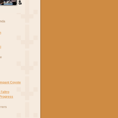
anda
n
i
he
Rampant Coyote
l'altro
 Progress
rrers