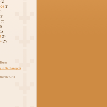
(1)
009
(3)
2)
(7)
9
(4)
2)
(1)
9
(9)
9
(17)
 Burn
unity Grid