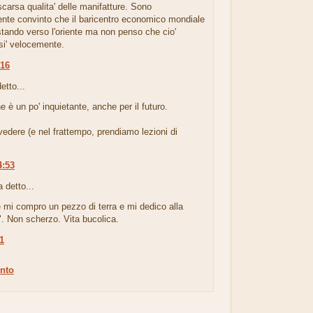
scarsa qualita' delle manifatture. Sono
nte convinto che il baricentro economico mondiale
stando verso l'oriente ma non penso che cio'
si' velocemente.
:16
etto...
ne è un po' inquietante, anche per il futuro.
edere (e nel frattempo, prendiamo lezioni di
4:53
 detto...
 mi compro un pezzo di terra e mi dedico alla
. Non scherzo. Vita bucolica.
11
nto