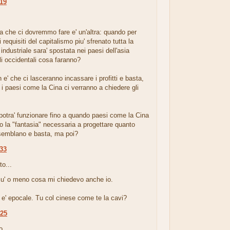
:19
.
 che ci dovremmo fare e' un'altra: quando per
 requisiti del capitalismo piu' sfrenato tutta la
industriale sara' spostata nei paesi dell'asia
gli occidentali cosa faranno?
 e' che ci lasceranno incassare i profitti e basta,
 i paesi come la Cina ci verranno a chiedere gli
 potra' funzionare fino a quando paesi come la Cina
 la "fantasia" necessaria a progettare quanto
emblano e basta, ma poi?
:33
to...
piu' o meno cosa mi chiedevo anche io.
 e' epocale. Tu col cinese come te la cavi?
:25
...