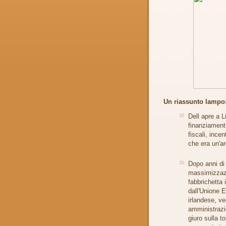
Un riassunto lampo
Dell apre a L
finanziamenti
fiscali, incen
che era un'ar
Dopo anni di 
massimizzazio
fabbrichetta 
dall'Unione E
irlandese, ve
amministrazio
giuro sulla t