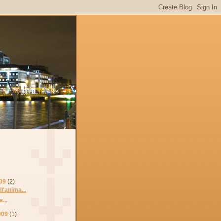
09
(2)
ll'anima...
...
009
(1)