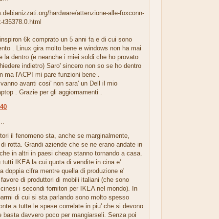
m.debianizzati.org/hardware/attenzione-alle-foxconn-
x-t35378.0.html
inspiron 6k comprato un 5 anni fa e di cui sono
ento . Linux gira molto bene e windows non ha mai
ce la dentro (e neanche i miei soldi che ho provato
hiedere indietro) Saro' sincero non so se ho dentro
n ma l'ACPI mi pare funzioni bene .
vanno avanti cosi' non sara' un Dell il mio
ptop . Grazie per gli aggiornamenti .
:40
..
ttori il fenomeno sta, anche se marginalmente,
di rotta. Grandi aziende che se ne erano andate in
he in altri in paesi cheap stanno tornando a casa.
tutti IKEA la cui quota di vendite in cina e'
 doppia cifra mentre quella di produzione e'
favore di produttori di mobili italiani (che sono
 cinesi i secondi fornitori per IKEA nel mondo). In
isparmi di cui si sta parlando sono molto spesso
fronte a tutte le spese correlate in piu' che si devono
e basta davvero poco per mangiarseli. Senza poi