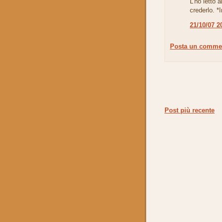
L'ho letto 
crederlo. 
21/10/07 2
Posta un comme
Post più recente