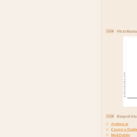
FlickrMania
Blogroll Irl
Andima.ie
Cavesi a Dubli
Me&Dublin