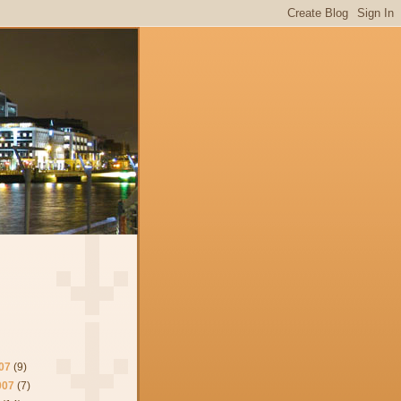
07
(9)
007
(7)