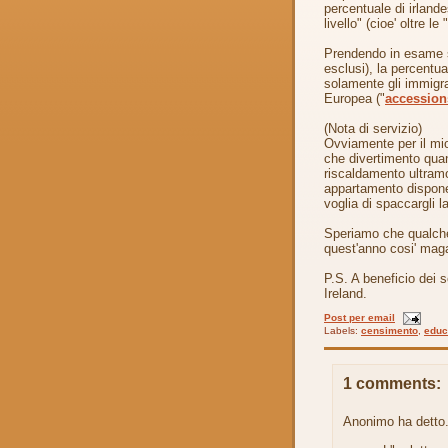
percentuale di irland
livello" (cioe' oltre l
Prendendo in esame so
esclusi), la percent
solamente gli immigrat
Europea ("
accession
(Nota di servizio)
Ovviamente per il mio
che divertimento quand
riscaldamento ultramo
appartamento dispone 
voglia di spaccargli l
Speriamo che qualche
quest'anno cosi' maga
P.S. A beneficio dei so
Ireland.
Post per email
Labels:
censimento
,
educ
1 comments:
Anonimo ha detto.