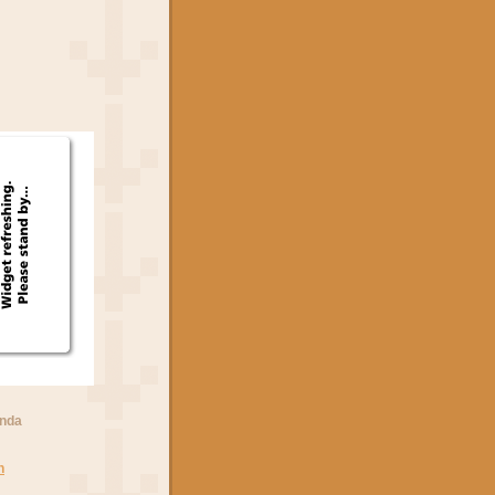
anda
n