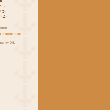
9)
(14)
7
(9)
7
(11)
 Burn
unity Grid