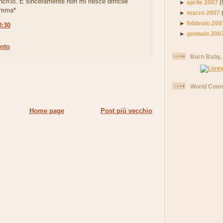
anch'io. E sinceramente non mi riesce difficile
►
aprile 2007
(
*Imma*
►
marzo 2007
►
febbraio 200
0:30
►
gennaio 200
nto
Burn Baby,
World Comm
Home page
Post più vecchio