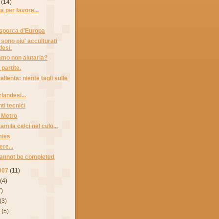
(14)
a per favore...
' sporca d'Europa
 sono piu' acculturati
desi.
mo non aiutarla?
partite.
llenta: niente tagli sulle
rlandesi...
i tecnici
a Metro
mila calci nel culo...
mies
ere...
cannot be completed
007
(11)
(4)
7)
(3)
7
(5)