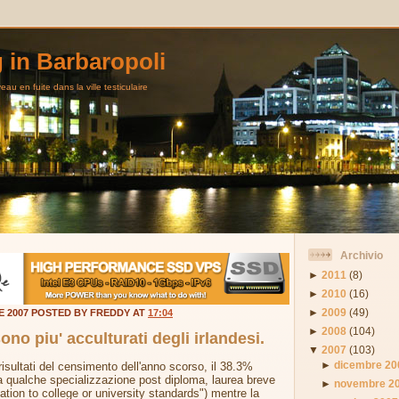
g in Barbaropoli
au en fuite dans la ville testiculaire
Archivio
►
2011
(8)
►
2010
(16)
►
2009
(49)
E 2007 POSTED BY FREDDY AT
17:04
►
2008
(104)
ono piu' acculturati degli irlandesi.
▼
2007
(103)
►
dicembre 20
 risultati del censimento dell'anno scorso, il 38.3%
a qualche specializzazione post diploma, laurea breve
►
novembre 2
ation to college or university standards") mentre la