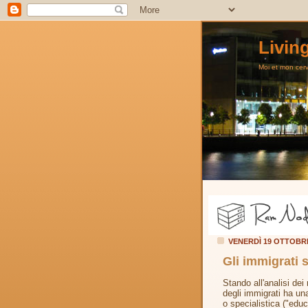
Livin
Moi et mon cerve
VENERDÌ 19 OTTOBR
Gli immigrati s
Stando all'analisi dei
degli immigrati ha un
o specialistica ("educ