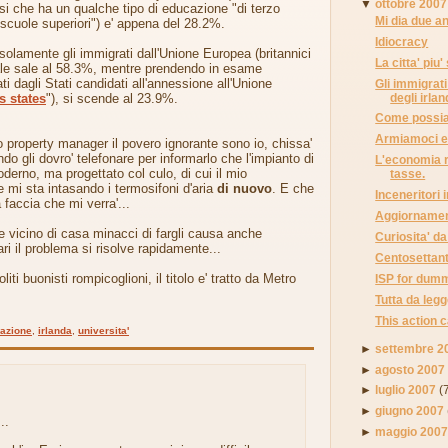
▼
ottobre 2007
esi che ha un qualche tipo di educazione "di terzo
Mi dia due an
e "scuole superiori") e' appena del 28.2%.
Idiocracy
lamente gli immigrati dall'Unione Europea (britannici
La citta' piu
uale sale al 58.3%, mentre prendendo in esame
i dagli Stati candidati all'annessione all'Unione
Gli immigrati
degli irlan
s states
"), si scende al 23.9%.
Come possia
Armiamoci e 
 property manager il povero ignorante sono io, chissa'
o gli dovro' telefonare per informarlo che l'impianto di
L'economia ra
derno, ma progettato col culo, di cui il mio
tasse.
mi sta intasando i termosifoni d'aria
di nuovo
. E che
Inceneritori i
a faccia che mi verra'...
Aggiornament
 vicino di casa minacci di fargli causa anche
Curiosita' d
ri il problema si risolve rapidamente...
Centosettanta
liti buonisti rompicoglioni, il titolo e' tratto da Metro
ISP for dum
Tutta da legg
This action 
azione
,
irlanda
,
universita'
►
settembre 2
►
agosto 2007
►
luglio 2007
(
►
giugno 2007
..
►
maggio 200