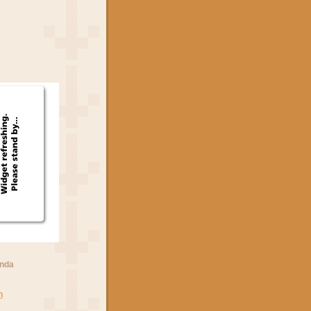
anda
n