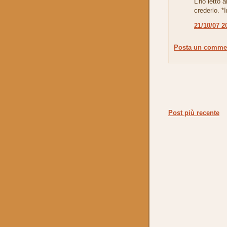
L'ho letto 
crederlo. 
21/10/07 2
Posta un comme
Post più recente