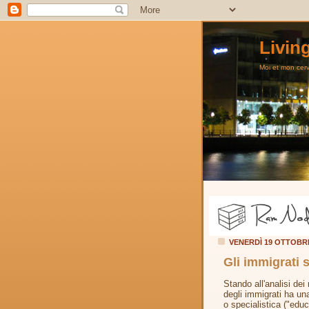
Livin
Moi et mon cerve
VENERDÌ 19 OTTOBR
Gli immigrati s
Stando all'analisi dei
degli immigrati ha un
o specialistica ("educ