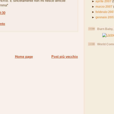
anch'io. E sinceramente non mi riesce difficile
►
aprile 2007
(
*Imma*
►
marzo 2007
►
febbraio 200
0:30
►
gennaio 200
nto
Burn Baby,
World Comm
Home page
Post più vecchio