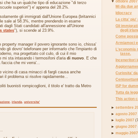
▼
ottobre 2007
esi che ha un qualche tipo di educazione "di terzo
Mi dia due an
e "scuole superiori") e' appena del 28.2%.
Idiocracy
lamente gli immigrati dall'Unione Europea (britannici
La citta' piu
uale sale al 58.3%, mentre prendendo in esame
i dagli Stati candidati all'annessione all'Unione
Gli immigrati
degli irlan
s states
"), si scende al 23.9%.
Come possia
Armiamoci e 
 property manager il povero ignorante sono io, chissa'
o gli dovro' telefonare per informarlo che l'impianto di
L'economia ra
derno, ma progettato col culo, di cui il mio
tasse.
mi sta intasando i termosifoni d'aria
di nuovo
. E che
Inceneritori i
a faccia che mi verra'...
Aggiornament
 vicino di casa minacci di fargli causa anche
Curiosita' d
ri il problema si risolve rapidamente...
Centosettanta
liti buonisti rompicoglioni, il titolo e' tratto da Metro
ISP for dum
Tutta da legg
This action 
azione
,
irlanda
,
universita'
►
settembre 2
►
agosto 2007
►
luglio 2007
(
►
giugno 2007
..
►
maggio 200