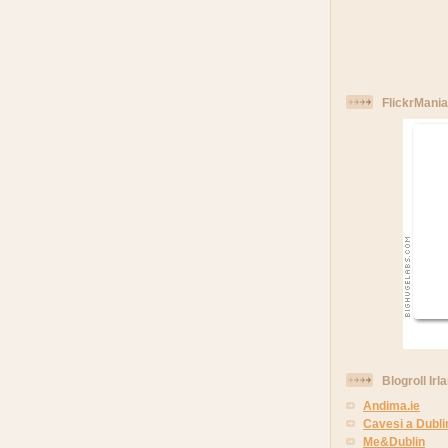
FlickrMania
Blogroll Irl
Andima.ie
Cavesi a Dubli
Me&Dublin