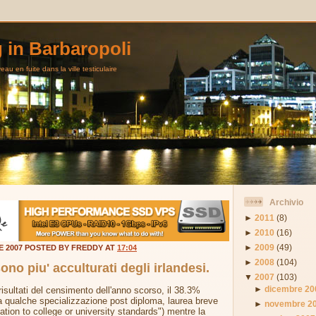
g in Barbaropoli
au en fuite dans la ville testiculaire
Archivio
►
2011
(8)
►
2010
(16)
►
2009
(49)
E 2007 POSTED BY FREDDY AT
17:04
►
2008
(104)
ono piu' acculturati degli irlandesi.
▼
2007
(103)
►
dicembre 20
 risultati del censimento dell'anno scorso, il 38.3%
a qualche specializzazione post diploma, laurea breve
►
novembre 2
ation to college or university standards") mentre la