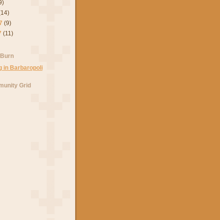
9)
(14)
7
(9)
7
(11)
 Burn
unity Grid