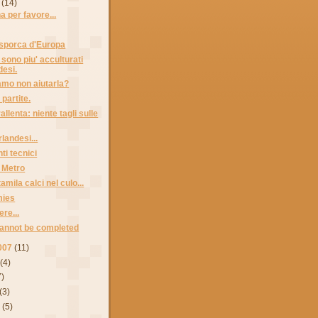
(14)
a per favore...
' sporca d'Europa
 sono piu' acculturati
desi.
mo non aiutarla?
partite.
llenta: niente tagli sulle
rlandesi...
i tecnici
a Metro
mila calci nel culo...
mies
ere...
cannot be completed
007
(11)
(4)
7)
(3)
7
(5)