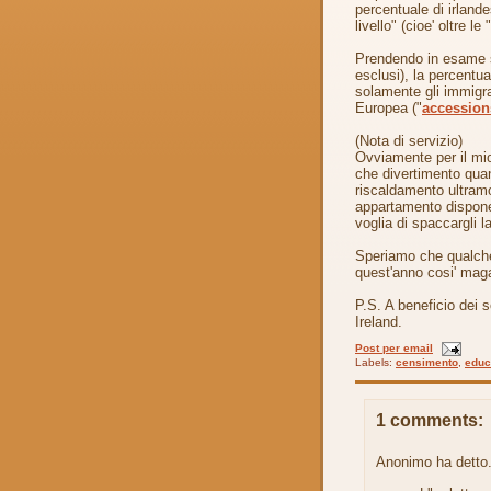
percentuale di irland
livello" (cioe' oltre l
Prendendo in esame so
esclusi), la percent
solamente gli immigrat
Europea ("
accession
(Nota di servizio)
Ovviamente per il mio
che divertimento quand
riscaldamento ultramo
appartamento dispone 
voglia di spaccargli l
Speriamo che qualche
quest'anno cosi' maga
P.S. A beneficio dei so
Ireland.
Post per email
Labels:
censimento
,
educ
1 comments:
Anonimo ha detto.