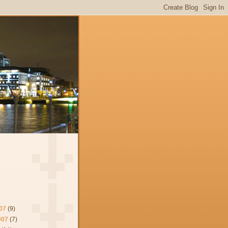
07
(9)
007
(7)