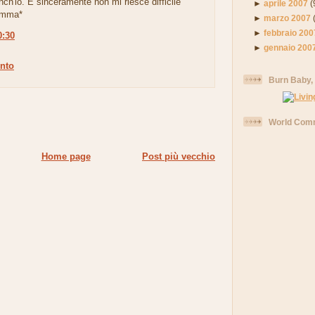
anch'io. E sinceramente non mi riesce difficile
►
aprile 2007
(
*Imma*
►
marzo 2007
►
febbraio 200
0:30
►
gennaio 200
nto
Burn Baby,
World Comm
Home page
Post più vecchio