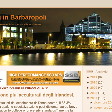
g in Barbaropoli
au en fuite dans la ville testiculaire
Archivio
►
2011
(8)
►
2010
(16)
►
2009
(49)
E 2007 POSTED BY FREDDY AT
17:04
►
2008
(104)
ono piu' acculturati degli irlandesi.
▼
2007
(103)
►
dicembre 20
 risultati del censimento dell'anno scorso, il 38.3%
a qualche specializzazione post diploma, laurea breve
►
novembre 2
ation to college or university standards") mentre la