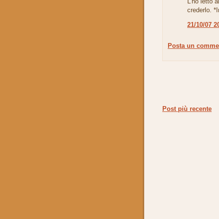
L'ho letto 
crederlo. 
21/10/07 2
Posta un comme
Post più recente