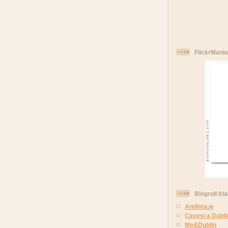
FlickrMania
Blogroll Irl
Andima.ie
Cavesi a Dubli
Me&Dublin