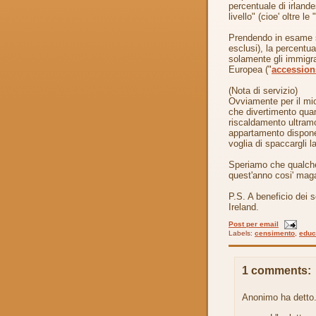
percentuale di irland
livello" (cioe' oltre l
Prendendo in esame so
esclusi), la percent
solamente gli immigrat
Europea ("
accession
(Nota di servizio)
Ovviamente per il mio
che divertimento quand
riscaldamento ultramo
appartamento dispone 
voglia di spaccargli l
Speriamo che qualche
quest'anno cosi' maga
P.S. A beneficio dei so
Ireland.
Post per email
Labels:
censimento
,
educ
1 comments:
Anonimo ha detto.