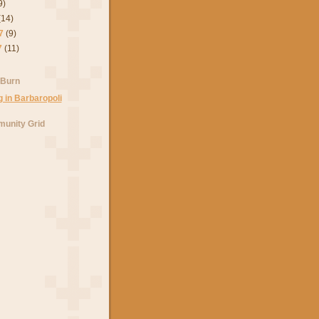
9)
(14)
7
(9)
7
(11)
 Burn
unity Grid