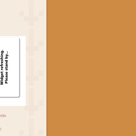
anda
n