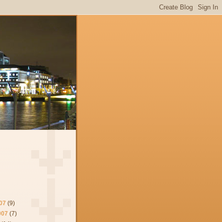
07
(9)
007
(7)