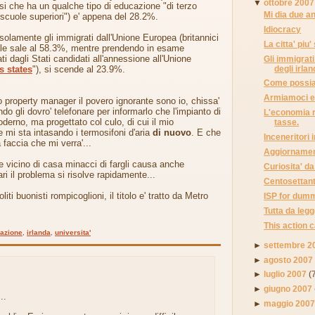
▼
ottobre 2007
esi che ha un qualche tipo di educazione "di terzo
Mi dia due an
e "scuole superiori") e' appena del 28.2%.
Idiocracy
lamente gli immigrati dall'Unione Europea (britannici
La citta' piu
uale sale al 58.3%, mentre prendendo in esame
i dagli Stati candidati all'annessione all'Unione
Gli immigrati
degli irlan
s states
"), si scende al 23.9%.
Come possia
Armiamoci e 
 property manager il povero ignorante sono io, chissa'
o gli dovro' telefonare per informarlo che l'impianto di
L'economia ra
derno, ma progettato col culo, di cui il mio
tasse.
mi sta intasando i termosifoni d'aria
di nuovo
. E che
Inceneritori i
a faccia che mi verra'...
Aggiornament
 vicino di casa minacci di fargli causa anche
Curiosita' d
ri il problema si risolve rapidamente...
Centosettanta
liti buonisti rompicoglioni, il titolo e' tratto da Metro
ISP for dum
Tutta da legg
This action 
azione
,
irlanda
,
universita'
►
settembre 2
►
agosto 2007
►
luglio 2007
(
►
giugno 2007
..
►
maggio 200