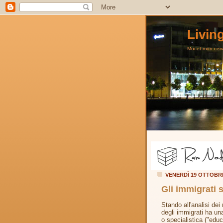
Livin
Moi et mon cerve
VENERDÌ 19 OTTOBR
Gli immigrati s
Stando all'analisi dei
degli immigrati ha un
o specialistica ("educ