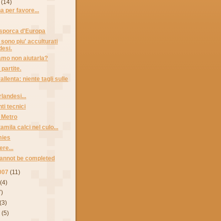
(14)
a per favore...
' sporca d'Europa
 sono piu' acculturati
desi.
mo non aiutarla?
partite.
llenta: niente tagli sulle
rlandesi...
i tecnici
a Metro
mila calci nel culo...
mies
ere...
cannot be completed
007
(11)
(4)
7)
(3)
7
(5)