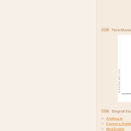
FlickrMania
Blogroll Irl
Andima.ie
Cavesi a Dubli
Me&Dublin