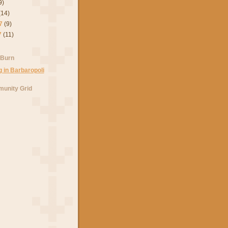
9)
(14)
7
(9)
7
(11)
 Burn
unity Grid