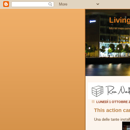
Livin
Moi et mon cerve
LUNEDÌ 1 OTTOBRE 
This action c
Una delle tante install