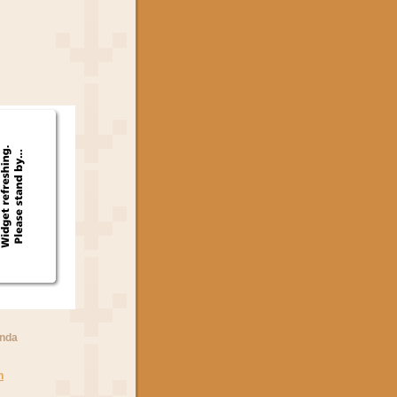
anda
n