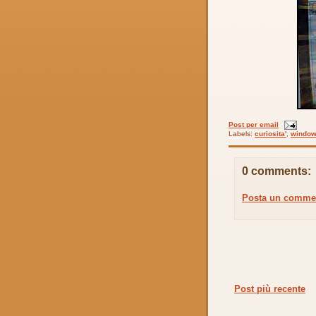
Post per email
Labels:
curiosita'
,
windo
0 comments:
Posta un comme
Post più recente