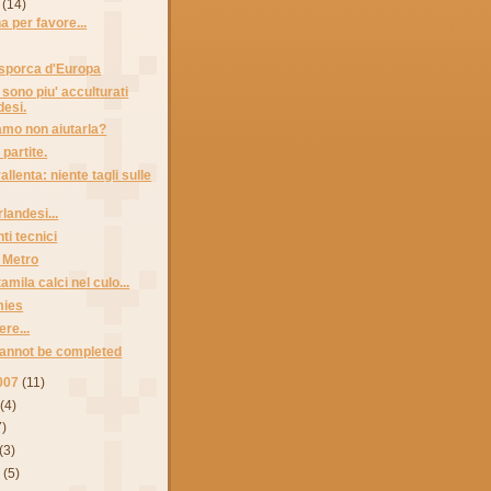
(14)
a per favore...
' sporca d'Europa
 sono piu' acculturati
desi.
mo non aiutarla?
partite.
llenta: niente tagli sulle
rlandesi...
i tecnici
a Metro
mila calci nel culo...
mies
ere...
cannot be completed
007
(11)
(4)
7)
(3)
7
(5)