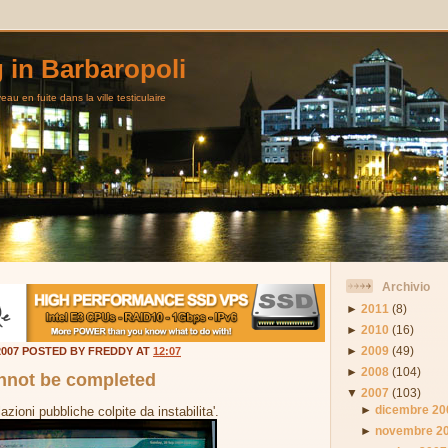
g in Barbaropoli
au en fuite dans la ville testiculaire
Archivio
►
2011
(8)
►
2010
(16)
►
2009
(49)
2007 POSTED BY FREDDY AT
12:07
►
2008
(104)
annot be completed
▼
2007
(103)
►
dicembre 20
azioni pubbliche colpite da instabilita'.
►
novembre 2