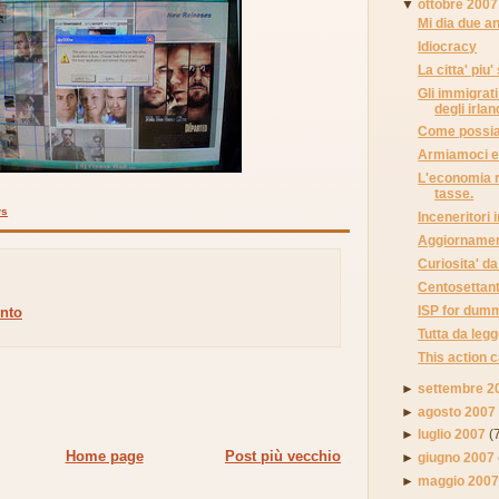
▼
ottobre 2007
Mi dia due an
Idiocracy
La citta' piu
Gli immigrati
degli irlan
Come possia
Armiamoci e 
L'economia ra
tasse.
ws
Inceneritori i
Aggiornament
Curiosita' d
Centosettanta
ISP for dum
nto
Tutta da legg
This action 
►
settembre 2
►
agosto 2007
►
luglio 2007
(
Home page
Post più vecchio
►
giugno 2007
►
maggio 200