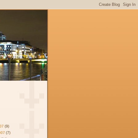
07
(9)
007
(7)