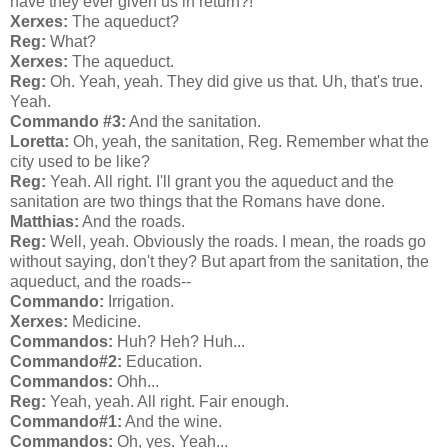
have they ever given us in return?!
Xerxes:
The aqueduct?
Reg
:
What?
Xerxes
:
The aqueduct.
Reg
:
Oh. Yeah, yeah. They did give us that. Uh, that's true.
Yeah.
Commando #3:
And the sanitation.
Loretta
:
Oh, yeah, the sanitation, Reg. Remember what the
city used to be like?
Reg
:
Yeah. All right. I'll grant you the aqueduct and the
sanitation are two things that the Romans have done.
Matthias:
And the roads.
Reg
:
Well, yeah. Obviously the roads. I mean, the roads go
without saying, don't they? But apart from the sanitation, the
aqueduct, and the roads--
Commando
:
Irrigation.
Xerxes
:
Medicine.
Commandos
:
Huh? Heh? Huh...
Commando
#2:
Education.
Commandos
:
Ohh...
Reg
:
Yeah, yeah. All right. Fair enough.
Commando
#1:
And the wine.
Commandos
:
Oh, yes. Yeah...