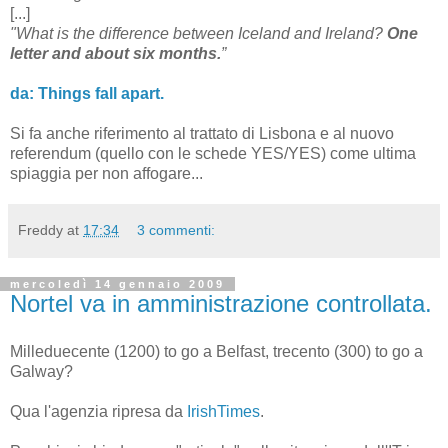
[...]
"What is the difference between Iceland and Ireland?
One
letter and about six months.
”
da: Things fall apart.
Si fa anche riferimento al trattato di Lisbona e al nuovo
referendum (quello con le schede YES/YES) come ultima
spiaggia per non affogare...
Freddy
at
17:34
3 commenti:
mercoledì 14 gennaio 2009
Nortel va in amministrazione controllata.
Milleduecente (1200) to go a Belfast, trecento (300) to go a
Galway?
Qua l'agenzia ripresa da
IrishTimes
.