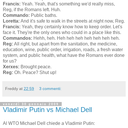
Francis:
Yeah. Yeah, that's something we'd really miss,
Reg, if the Romans left. Huh.
Commando
:
Public baths.
Loretta
:
And it's safe to walk in the streets at night now, Reg.
Francis:
Yeah, they certainly know how to keep order. Let's
face it. They're the only ones who could in a place like this.
Commandos
:
Hehh, heh. Heh heh heh heh heh heh heh.
Reg
:
All right, but apart from the sanitation, the medicine,
education, wine, public order, irrigation, roads, a fresh water
system, and public health, what have the Romans ever done
for us?
Xerxes
:
Brought peace.
Reg
:
Oh. Peace? Shut up!
Freddy
at
22:59
3 commenti:
venerdì 30 gennaio 2009
Vladimir Putin vs Michael Dell
Al WTO Michael Dell chiede a Vladimir Putin: