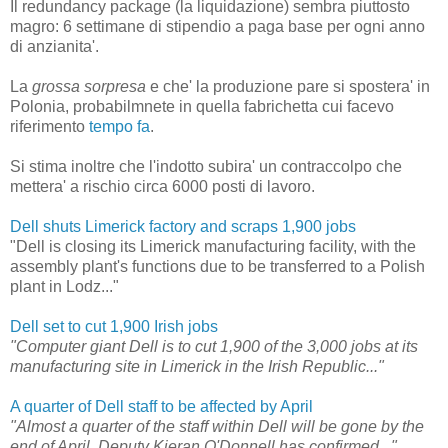
Il redundancy package (la liquidazione) sembra piuttosto
magro: 6 settimane di stipendio a paga base per ogni anno
di anzianita'.
La
grossa sorpresa
e che' la produzione pare si spostera' in
Polonia, probabilmnete in quella fabrichetta cui facevo
riferimento
tempo fa
.
Si stima inoltre che l'indotto subira' un contraccolpo che
mettera' a rischio circa 6000 posti di lavoro.
Dell shuts Limerick factory and scraps 1,900 jobs
"Dell is closing its Limerick manufacturing facility, with the
assembly plant's functions due to be transferred to a Polish
plant in Lodz..."
Dell set to cut 1,900 Irish jobs
"Computer giant Dell is to cut 1,900 of the 3,000 jobs at its
manufacturing site in Limerick in the Irish Republic..."
A quarter of Dell staff to be affected by April
"Almost a quarter of the staff within Dell will be gone by the
end of April, Deputy Kieran O'Donnell has confirmed..."