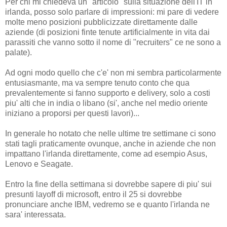
Per chi mi chiedeva un "articolo" sulla situazione dell'IT in
irlanda, posso solo parlare di impressioni: mi pare di vedere
molte meno posizioni pubblicizzate direttamente dalle
aziende (di posizioni finte tenute artificialmente in vita dai
parassiti che vanno sotto il nome di "recruiters" ce ne sono a
palate).
Ad ogni modo quello che c'e' non mi sembra particolarmente
entusiasmante, ma va sempre tenuto conto che qua
prevalentemente si fanno supporto e delivery, solo a costi
piu' alti che in india o libano (si', anche nel medio oriente
iniziano a proporsi per questi lavori)...
In generale ho notato che nelle ultime tre settimane ci sono
stati tagli praticamente ovunque, anche in aziende che non
impattano l'irlanda direttamente, come ad esempio Asus,
Lenovo e Seagate.
Entro la fine della settimana si dovrebbe sapere di piu' sui
presunti layoff di microsoft, entro il 25 si dovrebbe
pronunciare anche IBM, vedremo se e quanto l'irlanda ne
sara' interessata.