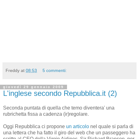
Freddy
at
08:53
5 commenti:
giovedì 29 gennaio 2009
L'inglese secondo Repubblica.it (2)
Seconda puntata di quella che temo diventera' una
rubrichetta fissa a cadenza (ir)regolare.
Oggi Repubblica ci propone
un articolo
nel quale si parla di
una lettera che ha fatto il giro del web che un passeggero ha
scritto al CEO della Virgin Airlines, Sir Richard Branson, per