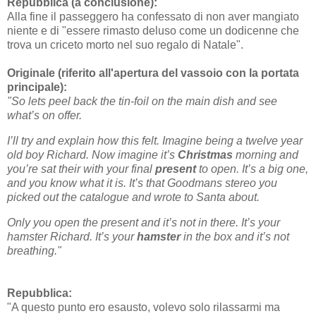
Repubblica (a conclusione):
Alla fine il passeggero ha confessato di non aver mangiato
niente e di "essere rimasto deluso come un dodicenne che
trova un criceto morto nel suo regalo di Natale".
Originale (riferito all'apertura del vassoio con la portata
principale):
"So lets peel back the tin-foil on the main dish and see
what’s on offer.
I’ll try and explain how this felt. Imagine being a twelve year
old boy Richard. Now imagine it’s
Christmas
morning and
you’re sat their with your final
present
to open. It’s a big one,
and you know what it is. It’s that Goodmans stereo you
picked out the catalogue and wrote to Santa about.
Only you open the present and it’s not in there. It’s your
hamster Richard. It’s your
hamster
in the box and it’s not
breathing."
Repubblica:
"A questo punto ero esausto, volevo solo rilassarmi ma