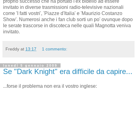
proprio successo che ha portato l'ex bidello ad essere
invitato in diverse trasmissioni radio-televisive nazionali
come 'I fatti vostri', 'Piazze d'Italia' e 'Maurizio Costanzo
Show'. Numerosi anche i fan club sorti un po' ovunque dopo
le serate trascorse in discoteca nelle quali Magnotta veniva
invitato.
Freddy
at
13:17
1 commento:
lunedì 5 gennaio 2009
Se "Dark Knight" era difficile da capire...
...forse il problema non era il vostro inglese: